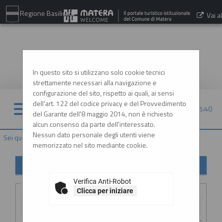
Regione Basilicata
Vai al
sito:
www.comune.matera.it
In questo sito si utilizzano solo cookie tecnici
strettamente necessari alla navigazione e
configurazione del sito, rispetto ai quali, ai sensi
dell'art. 122 del codice privacy e del Provvedimento
08/08/2026 05:40
del Garante dell'8 maggio 2014, non è richiesto
alcun consenso da parte dell'interessato.
Nessun dato personale degli utenti viene
Sei qui:
Home
»
Procedure d'appalto e contratti
»
Avvisi pubblici
memorizzato nel sito mediante cookie.
Avvisi di gara
Verifica Anti-Robot
Criteri di ricerca
Clicca per iniziare
Stazione
appaltante :