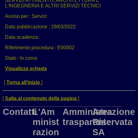
SERVIZI ATTINENTI L'ARCHITETTURA E
L'INGEGNERIA E ALTRI SERVIZI TECNICI
Avviso per :
Servizi
Data pubblicazione :
29/03/2022
Data scadenza :
Riferimento procedura :
E00002
Stato :
In corso
Visualizza scheda
[
Torna all'inizio
]
[
Salta al contenuto della pagina
]
Contatti
L'Am
Amministrazione
Area
minist
trasparente
Riservata
razion
SA