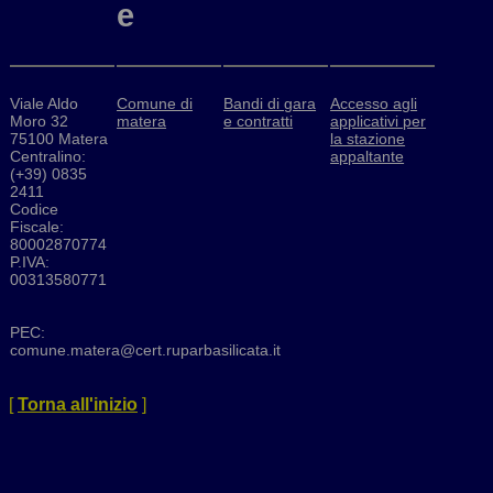
e
Viale Aldo
Comune di
Bandi di gara
Accesso agli
Moro 32
matera
e contratti
applicativi per
75100 Matera
la stazione
Centralino:
appaltante
(+39) 0835
2411
Codice
Fiscale:
80002870774
P.IVA:
00313580771
PEC:
comune.matera@cert.ruparbasilicata.it
[
Torna all'inizio
]