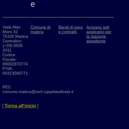
e
Viale Aldo
Comune di
Bandi di gara
Accesso agli
Moro 32
matera
e contratti
applicativi per
75100 Matera
la stazione
Centralino:
appaltante
(+39) 0835
2411
Codice
Fiscale:
80002870774
P.IVA:
00313580771
PEC:
comune.matera@cert.ruparbasilicata.it
[
Torna all'inizio
]