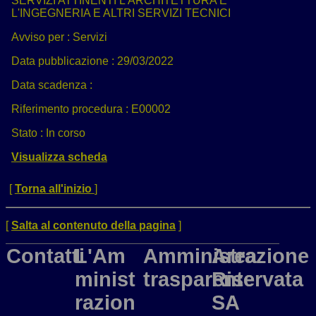
SERVIZI ATTINENTI L'ARCHITETTURA E
L'INGEGNERIA E ALTRI SERVIZI TECNICI
Avviso per :
Servizi
Data pubblicazione :
29/03/2022
Data scadenza :
Riferimento procedura :
E00002
Stato :
In corso
Visualizza scheda
[
Torna all'inizio
]
[
Salta al contenuto della pagina
]
Contatti
L'Am
Amministrazione
Area
minist
trasparente
Riservata
razion
SA