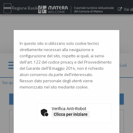
Regione Basilicata
Vai al
sito:
www.comune.matera.it
In questo sito si utilizzano solo cookie tecnici
strettamente necessari alla navigazione e
configurazione del sito, rispetto ai quali, ai sensi
dell'art. 122 del codice privacy e del Provvedimento
08/08/2026 16:46
del Garante dell'8 maggio 2014, non è richiesto
alcun consenso da parte dell'interessato.
Nessun dato personale degli utenti viene
Sei qui:
Home
»
Procedure d'appalto e contratti
»
Avvisi pubblici
memorizzato nel sito mediante cookie.
Avvisi di gara
Verifica Anti-Robot
Criteri di ricerca
Clicca per iniziare
Stazione
appaltante :