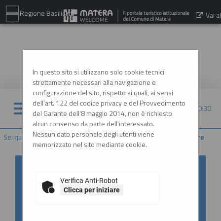
Regione Basilicata
Vai al
sito:
www.comune.matera.it
In questo sito si utilizzano solo cookie tecnici
strettamente necessari alla navigazione e
configurazione del sito, rispetto ai quali, ai sensi
dell'art. 122 del codice privacy e del Provvedimento
07/08/2026 20:30
del Garante dell'8 maggio 2014, non è richiesto
alcun consenso da parte dell'interessato.
Nessun dato personale degli utenti viene
Sei qui:
Home
»
Procedure d'appalto e contratti
»
Gare e procedure
memorizzato nel sito mediante cookie.
Accesso al Portale Gare con
SPID/CIE: istruzioni
Verifica Anti-Robot
Clicca per iniziare
In ottemperanza alle normative vigenti
AgID, l'accesso al portale gare è consentito
esclusivamente tramite i sistemi di identità