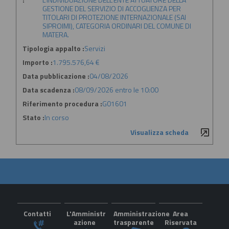
GESTIONE DEL SERVIZIO DI ACCOGLIENZA PER
TITOLARI DI PROTEZIONE INTERNAZIONALE (SAI
SIPROIMI), CATEGORIA ORDINARI DEL COMUNE DI
MATERA.
Tipologia appalto :
Servizi
Importo :
1.795.576,64 €
Data pubblicazione :
04/08/2026
Data scadenza :
08/09/2026 entro le 10:00
Riferimento procedura :
G01601
Stato :
In corso
Visualizza scheda
Contatti
L'Amministr
Amministrazione
Area
azione
trasparente
Riservata