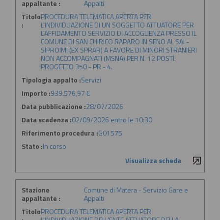
appaltante :
Appalti
Titolo
PROCEDURA TELEMATICA APERTA PER
:
L'INDIVIDUAZIONE DI UN SOGGETTO ATTUATORE PER
L'AFFIDAMENTO SERVIZIO DI ACCOGLIENZA PRESSO IL
COMUNE DI SAN CHIRICO RAPARO IN SENO AL SAI -
SIPROIMI (EX SPRAR) A FAVORE DI MINORI STRANIERI
NON ACCOMPAGNATI (MSNA) PER N. 12 POSTI.
PROGETTO 350 - PR - 4.
Tipologia appalto :
Servizi
Importo :
939.576,97 €
Data pubblicazione :
28/07/2026
Data scadenza :
02/09/2026 entro le 10:30
Riferimento procedura :
G01575
Stato :
In corso
Visualizza scheda
Stazione
Comune di Matera - Servizio Gare e
appaltante :
Appalti
Titolo
PROCEDURA TELEMATICA APERTA PER
:
L'INDIVIDUAZIONE DELL'ENTE ATTUATORE DELLA