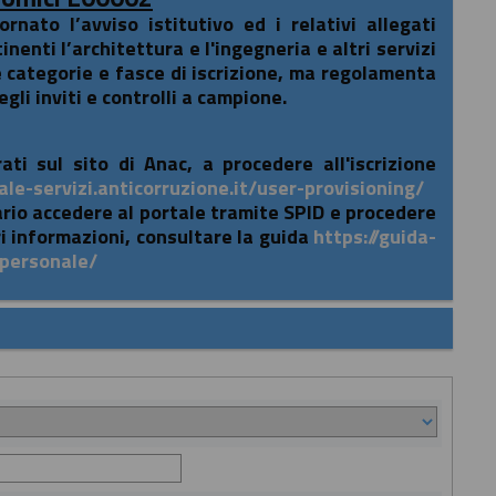
nato l’avviso istitutivo ed i relativi allegati
nenti l’architettura e l'ingegneria e altri servizi
e categorie e fasce di iscrizione, ma regolamenta
gli inviti e controlli a campione.
ati sul sito di Anac, a procedere all'iscrizione
ale-servizi.anticorruzione.it/user-provisioning/
ario accedere al portale tramite SPID e procedere
i informazioni, consultare la guida
https://guida-
-personale/