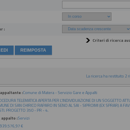
r :
Criteri di ricerca av
La ricerca ha restituito 2 ri
appaltante :
Comune di Matera - Servizio Gare e Appalti
CEDURA TELEMATICA APERTA PER L'INDIVIDUAZIONE DI UN SOGGETTO ATTU
UNE DI SAN CHIRICO RAPARO IN SENO AL SAI - SIPROIMI (EX SPRAR) A F
TI. PROGETTO 350 - PR - 4.
 appalto :
Servizi
939.576,97 €