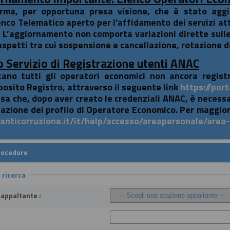
orma, per opportuna presa visione, che è stato aggior
enco Telematico aperto per l'affidamento dei servizi atti
. L’aggiornamento non comporta variazioni dirette sull
aspetti tra cui sospensione e cancellazione, rotazione de
 Servizio di Registrazione utenti ANAC
itano tutti gli operatori economici non ancora registr
posito Registro, attraverso il seguente link
https://port
isa che, dopo aver creato le credenziali ANAC, è necess
eazione del profilo di Operatore Economico. Per maggior
i.anticorruzione.it/it/help/accesso/areapersonale/area
rocedure
i ricerca
 appaltante :