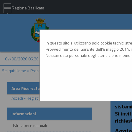
Regione Basilicata
Comune di Matera - 
In questo sito si utilizzano solo cookie tecnici st
Provvedimento del Garante dell'8 maggio 2014, n
Nessun dato personale degli utenti viene memori
07/08/2026 06:26
Sei qui:
Home
»
Procedure d'appalto e contratti
»
Gare e procedure
Area Riservata
Acces
Accedi - Registrati
In ott
sistemi
Si invi
Informazioni
richies
Istruzioni e manuali
Aggio