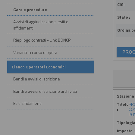
CIG :
Gare e procedure
Stato :
Avvisi di aggiudicazione, esiti e
affidamenti
Ordina pe
Riepilogo contratti - Link BDNCP
Varianti in corso d'opera
Elenco Operatori Economici
Bandi e avvisi d'iscrizione
Bandi e avvisi d'iscrizione archiviati
Stazione 
Esiti affidamenti
Titolo
PRO
:
COM
POS
Tipologia
Importo :