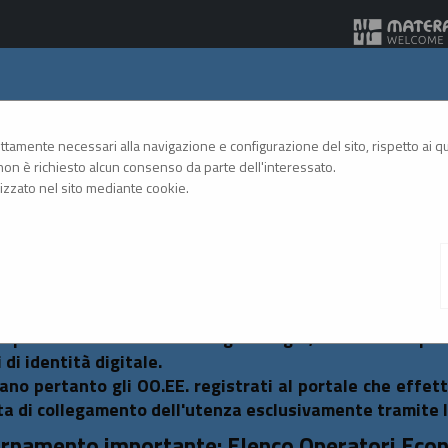
Gare Telematiche
rettamente necessari alla navigazione e configurazione del sito, rispetto ai qua
on è richiesto alcun consenso da parte dell'interessato.
zzato nel sito mediante cookie.
A
A
GRAFICA
TESTO
ALTO CONTRASTO
A
so al Portale Gare con SPID/CIE: istruzioni
emperanza alle normative vigenti AgID, l'accesso al po
 di identità digitale.
tano pertanto gli OO.EE. registrati al portale che effet
ta di collegamento dell'utenza esclusivamente tramite 
rnamento importante: Elenco Operatori Eco