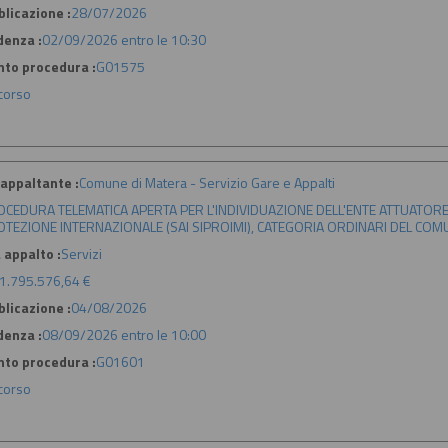
licazione :
28/07/2026
denza :
02/09/2026 entro le 10:30
nto procedura :
G01575
 corso
appaltante :
Comune di Matera - Servizio Gare e Appalti
CEDURA TELEMATICA APERTA PER L'INDIVIDUAZIONE DELL'ENTE ATTUATORE 
TEZIONE INTERNAZIONALE (SAI SIPROIMI), CATEGORIA ORDINARI DEL COM
 appalto :
Servizi
1.795.576,64 €
licazione :
04/08/2026
denza :
08/09/2026 entro le 10:00
nto procedura :
G01601
 corso