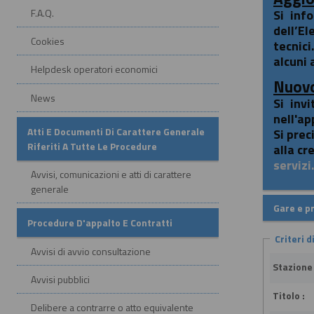
F.A.Q.
Si inf
dell’El
Cookies
tecnici
alcuni 
Helpdesk operatori economici
Nuovo
News
Si inv
nell'ap
Atti E Documenti Di Carattere Generale
Si prec
Riferiti A Tutte Le Procedure
alla cr
serviz
Avvisi, comunicazioni e atti di carattere
generale
Gare e p
Procedure D'appalto E Contratti
Criteri d
Avvisi di avvio consultazione
Stazione
Avvisi pubblici
Titolo :
Delibere a contrarre o atto equivalente