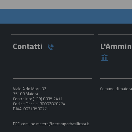
Contatti
L'Ammin
Viale Aldo Moro 32
Comune di mater
75100 Matera
Centralino: (+39) 0835 2411
Codice Fiscale: 80002870774
P.IVA: 00313580771
PEC: comune.matera@cert.ruparbasilicata.it