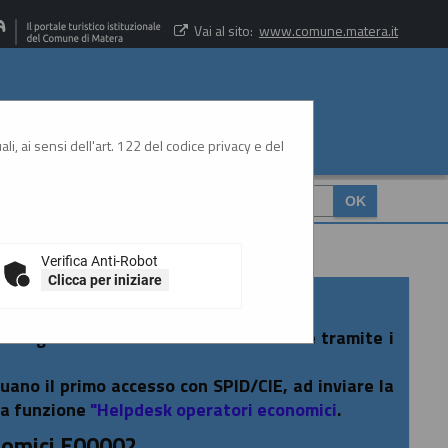
Vai al sito:
www.comune.matera.it
li, ai sensi dell'art. 122 del codice privacy e del
CERCA
:
Verifica Anti-Robot
Clicca per iniziare
rtale gare è consentito esclusivamente tramite i
tuano il primo accesso con SPID/CIE, ad inviare la
la funzione
"Helpdesk operatori economici
.
nomici E00002