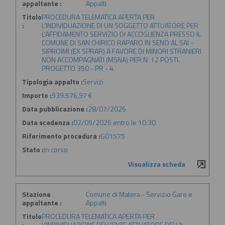
appaltante :
Appalti
Titolo
PROCEDURA TELEMATICA APERTA PER
:
L'INDIVIDUAZIONE DI UN SOGGETTO ATTUATORE PER
L'AFFIDAMENTO SERVIZIO DI ACCOGLIENZA PRESSO IL
COMUNE DI SAN CHIRICO RAPARO IN SENO AL SAI -
SIPROIMI (EX SPRAR) A FAVORE DI MINORI STRANIERI
NON ACCOMPAGNATI (MSNA) PER N. 12 POSTI.
PROGETTO 350 - PR - 4.
Tipologia appalto :
Servizi
Importo :
939.576,97 €
Data pubblicazione :
28/07/2026
Data scadenza :
02/09/2026 entro le 10:30
Riferimento procedura :
G01575
Stato :
In corso
Visualizza scheda
Stazione
Comune di Matera - Servizio Gare e
appaltante :
Appalti
Titolo
PROCEDURA TELEMATICA APERTA PER
:
L'INDIVIDUAZIONE DELL'ENTE ATTUATORE DELLA