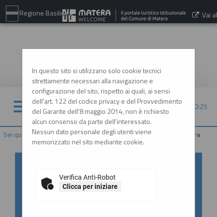
Regione Basilicata
Vai al
sito:
www.comune.matera.it
In questo sito si utilizzano solo cookie tecnici
strettamente necessari alla navigazione e
configurazione del sito, rispetto ai quali, ai sensi
dell'art. 122 del codice privacy e del Provvedimento
07/08/2026 20:25
del Garante dell'8 maggio 2014, non è richiesto
alcun consenso da parte dell'interessato.
Nessun dato personale degli utenti viene
Sei qui:
Home
»
Procedure d'appalto e contratti
»
Gare e procedure
memorizzato nel sito mediante cookie.
Accesso al Portale Gare con
SPID/CIE: istruzioni
Verifica Anti-Robot
Clicca per iniziare
In ottemperanza alle normative vigenti
AgID, l'accesso al portale gare è consentito
esclusivamente tramite i sistemi di identità