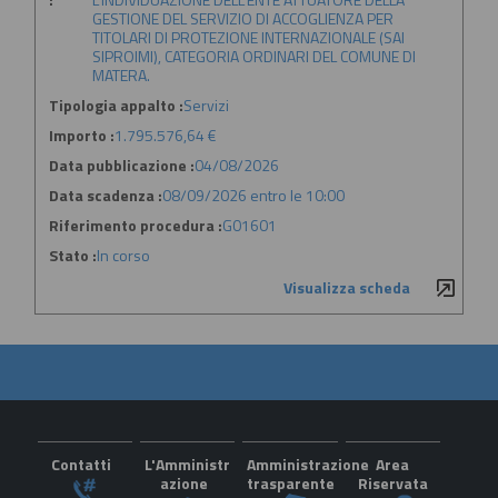
GESTIONE DEL SERVIZIO DI ACCOGLIENZA PER
TITOLARI DI PROTEZIONE INTERNAZIONALE (SAI
SIPROIMI), CATEGORIA ORDINARI DEL COMUNE DI
MATERA.
Tipologia appalto :
Servizi
Importo :
1.795.576,64 €
Data pubblicazione :
04/08/2026
Data scadenza :
08/09/2026 entro le 10:00
Riferimento procedura :
G01601
Stato :
In corso
Visualizza scheda
Contatti
L'Amministr
Amministrazione
Area
azione
trasparente
Riservata