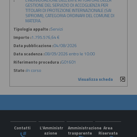
GESTIONE DEL SERVIZIO DI ACCOGLIENZA PER
TITOLARI DI PROTEZIONE INTERNAZIONALE (SAI
SIPROIMI), CATEGORIA ORDINARI DEL COMUNE DI
MATERA.
Tipologia appalto :
Servizi
Importo :
1.795.576,64 €
Data pubblicazione :
04/08/2026
Data scadenza :
08/09/2026 entro le 10:00
Riferimento procedura :
G01601
Stato :
In corso
Visualizza scheda
Contatti
L'Amministr
Amministrazione
Area
azione
trasparente
Riservata