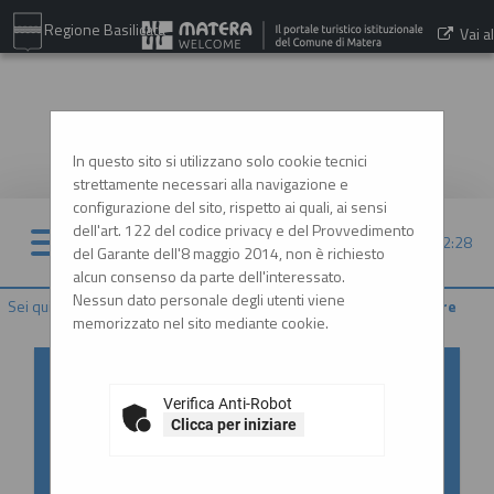
Regione Basilicata
Vai al
sito:
www.comune.matera.it
In questo sito si utilizzano solo cookie tecnici
strettamente necessari alla navigazione e
configurazione del sito, rispetto ai quali, ai sensi
dell'art. 122 del codice privacy e del Provvedimento
06/08/2026 22:28
del Garante dell'8 maggio 2014, non è richiesto
alcun consenso da parte dell'interessato.
Nessun dato personale degli utenti viene
Sei qui:
Home
»
Procedure d'appalto e contratti
»
Gare e procedure
memorizzato nel sito mediante cookie.
Accesso al Portale Gare con
SPID/CIE: istruzioni
Verifica Anti-Robot
Clicca per iniziare
In ottemperanza alle normative vigenti
AgID, l'accesso al portale gare è consentito
esclusivamente tramite i sistemi di identità