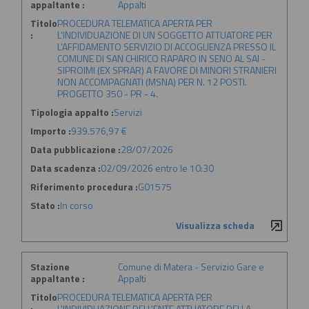
appaltante :
Appalti
Titolo
PROCEDURA TELEMATICA APERTA PER
:
L'INDIVIDUAZIONE DI UN SOGGETTO ATTUATORE PER
L'AFFIDAMENTO SERVIZIO DI ACCOGLIENZA PRESSO IL
COMUNE DI SAN CHIRICO RAPARO IN SENO AL SAI -
SIPROIMI (EX SPRAR) A FAVORE DI MINORI STRANIERI
NON ACCOMPAGNATI (MSNA) PER N. 12 POSTI.
PROGETTO 350 - PR - 4.
Tipologia appalto :
Servizi
Importo :
939.576,97 €
Data pubblicazione :
28/07/2026
Data scadenza :
02/09/2026 entro le 10:30
Riferimento procedura :
G01575
Stato :
In corso
Visualizza scheda
Stazione
Comune di Matera - Servizio Gare e
appaltante :
Appalti
Titolo
PROCEDURA TELEMATICA APERTA PER
:
L'INDIVIDUAZIONE DELL'ENTE ATTUATORE DELLA