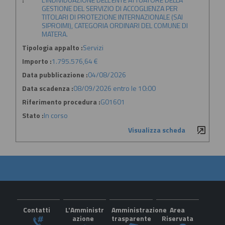
GESTIONE DEL SERVIZIO DI ACCOGLIENZA PER
TITOLARI DI PROTEZIONE INTERNAZIONALE (SAI
SIPROIMI), CATEGORIA ORDINARI DEL COMUNE DI
MATERA.
Tipologia appalto :
Servizi
Importo :
1.795.576,64 €
Data pubblicazione :
04/08/2026
Data scadenza :
08/09/2026 entro le 10:00
Riferimento procedura :
G01601
Stato :
In corso
Visualizza scheda
Contatti
L'Amministr
Amministrazione
Area
azione
trasparente
Riservata