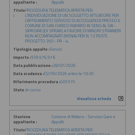
appaltante :
Appalti
Titolo
PROCEDURA TELEMATICA APERTA PER
:
L'INDIVIDUAZIONE DI UN SOGGETTO ATTUATORE PER
L'AFFIDAMENTO SERVIZIO DI ACCOGLIENZA PRESSO IL
COMUNE DI SAN CHIRICO RAPARO IN SENO AL SAI -
SIPROIMI (EX SPRAR) A FAVORE DI MINORI STRANIERI
NON ACCOMPAGNATI (MSNA) PER N. 12 POSTI.
PROGETTO 350 - PR - 4.
Tipologia appalto :
Servizi
Importo :
939.576,97 €
Data pubblicazione :
28/07/2026
Data scadenza :
02/09/2026 entro le 10:30
Riferimento procedura :
G01575
Stato :
In corso
Visualizza scheda
Stazione
Comune di Matera - Servizio Gare e
appaltante :
Appalti
Titolo
PROCEDURA TELEMATICA APERTA PER
:
L'INDIVIDUAZIONE DELL'ENTE ATTUATORE DELLA