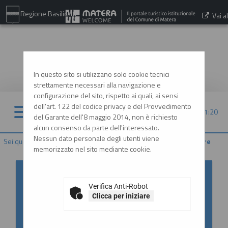
Regione Basilicata
Vai al
sito:
www.comune.matera.it
In questo sito si utilizzano solo cookie tecnici
strettamente necessari alla navigazione e
configurazione del sito, rispetto ai quali, ai sensi
dell'art. 122 del codice privacy e del Provvedimento
06/08/2026 11:20
del Garante dell'8 maggio 2014, non è richiesto
alcun consenso da parte dell'interessato.
Nessun dato personale degli utenti viene
Sei qui:
Home
»
Procedure d'appalto e contratti
»
Gare e procedure
memorizzato nel sito mediante cookie.
Accesso al Portale Gare con
SPID/CIE: istruzioni
Verifica Anti-Robot
Clicca per iniziare
In ottemperanza alle normative vigenti
AgID, l'accesso al portale gare è consentito
esclusivamente tramite i sistemi di identità