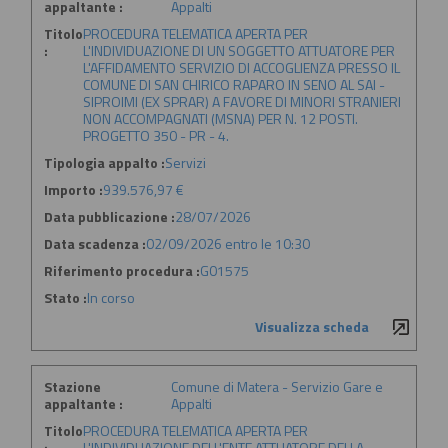
appaltante :
Appalti
Titolo
PROCEDURA TELEMATICA APERTA PER
:
L'INDIVIDUAZIONE DI UN SOGGETTO ATTUATORE PER
L'AFFIDAMENTO SERVIZIO DI ACCOGLIENZA PRESSO IL
COMUNE DI SAN CHIRICO RAPARO IN SENO AL SAI -
SIPROIMI (EX SPRAR) A FAVORE DI MINORI STRANIERI
NON ACCOMPAGNATI (MSNA) PER N. 12 POSTI.
PROGETTO 350 - PR - 4.
Tipologia appalto :
Servizi
Importo :
939.576,97 €
Data pubblicazione :
28/07/2026
Data scadenza :
02/09/2026 entro le 10:30
Riferimento procedura :
G01575
Stato :
In corso
Visualizza scheda
Stazione
Comune di Matera - Servizio Gare e
appaltante :
Appalti
Titolo
PROCEDURA TELEMATICA APERTA PER
:
L'INDIVIDUAZIONE DELL'ENTE ATTUATORE DELLA