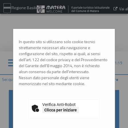
Regione Basilicata
Vai al
sito:
www.comune.matera.it
In questo sito si utilizzano solo cookie tecnici
strettamente necessari alla navigazione e
configurazione del sito, rispetto ai quali, ai sensi
dell'art. 122 del codice privacy e del Provvedimento
06/08/2026 21:19
del Garante dell'8 maggio 2014, non è richiesto
alcun consenso da parte dell'interessato.
Nessun dato personale degli utenti viene
Sei qui:
Home
»
Procedure d'appalto e contratti
»
Gare e procedure
memorizzato nel sito mediante cookie.
Accesso al Portale Gare con
SPID/CIE: istruzioni
Verifica Anti-Robot
Clicca per iniziare
In ottemperanza alle normative vigenti
AgID, l'accesso al portale gare è consentito
esclusivamente tramite i sistemi di identità