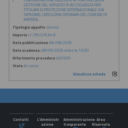
GESTIONE DEL SERVIZIO DI ACCOGLIENZA PER
TITOLARI DI PROTEZIONE INTERNAZIONALE (SAI
SIPROIMI), CATEGORIA ORDINARI DEL COMUNE DI
MATERA.
Tipologia appalto :
Servizi
Importo :
1.795.576,64 €
Data pubblicazione :
04/08/2026
Data scadenza :
08/09/2026 entro le 10:00
Riferimento procedura :
G01601
Stato :
In corso
Visualizza scheda
Contatti
L'Amministr
Amministrazione
Area
azione
trasparente
Riservata