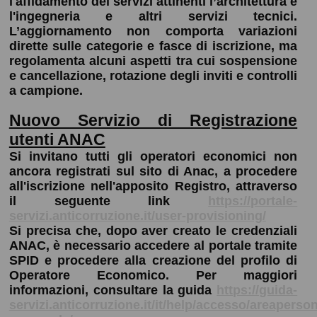
l'affidamento dei servizi attinenti l’architettura e
l'ingegneria e altri servizi tecnici.
L’aggiornamento non comporta variazioni
dirette sulle categorie e fasce di iscrizione, ma
regolamenta alcuni aspetti tra cui sospensione
e cancellazione, rotazione degli inviti e controlli
a campione.
Nuovo Servizio di Registrazione
utenti ANAC
Si invitano tutti gli operatori economici non
ancora registrati sul sito di Anac, a procedere
all'iscrizione nell'apposito Registro, attraverso
il seguente link
https://portale-
servizi.anticorruzione.it/user-provisioning/
Si precisa che, dopo aver creato le credenziali
ANAC, è necessario accedere al portale tramite
SPID e procedere alla creazione del profilo di
Operatore Economico. Per maggiori
informazioni, consultare la guida
https://guida-
servizi.anticorruzione.it/it/help/accesso/areaperson