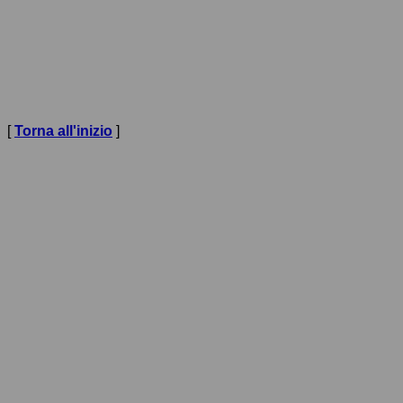
P.IVA:
00313580771
PEC:
comune.matera@cert.ruparbasilicata.it
[
Torna all'inizio
]