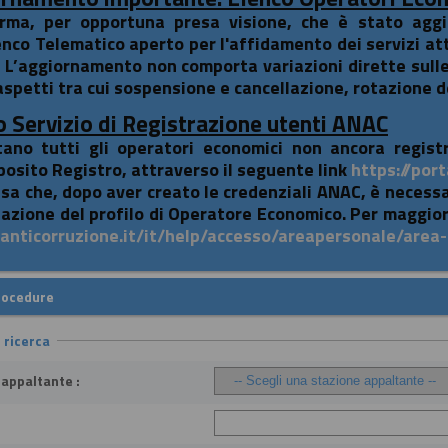
orma, per opportuna presa visione, che è stato aggior
enco Telematico aperto per l'affidamento dei servizi atti
. L’aggiornamento non comporta variazioni dirette sull
aspetti tra cui sospensione e cancellazione, rotazione de
 Servizio di Registrazione utenti ANAC
itano tutti gli operatori economici non ancora registr
posito Registro, attraverso il seguente link
https://port
isa che, dopo aver creato le credenziali ANAC, è necess
eazione del profilo di Operatore Economico. Per maggior
i.anticorruzione.it/it/help/accesso/areapersonale/area
rocedure
i ricerca
 appaltante :