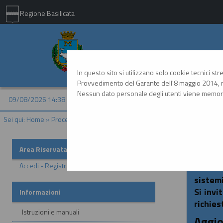
Regione Basilicata
Comune di Matera - 
In questo sito si utilizzano solo cookie tecnici st
Provvedimento del Garante dell'8 maggio 2014, n
Nessun dato personale degli utenti viene memori
09/08/2026 14:38
Sei qui:
Home
»
Procedure d'appalto e contratti
»
Gare e procedure
Area Riservata
Acces
Accedi - Registrati
In ott
sistemi
Si invi
Informazioni
richies
Istruzioni e manuali
Aggio