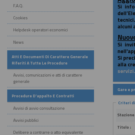
F.A.Q.
Si inf
dell’El
Cookies
tecnici
alcuni 
Helpdesk operatori economici
Nuovo
News
Si inv
nell'ap
Atti E Documenti Di Carattere Generale
Si prec
Riferiti A Tutte Le Procedure
alla cr
serviz
Avvisi, comunicazioni e atti di carattere
generale
Gare e p
Procedure D'appalto E Contratti
Criteri d
Avvisi di avvio consultazione
Stazione
Avvisi pubblici
Titolo :
Delibere a contrarre o atto equivalente