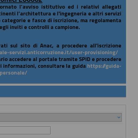
nato l’avviso istitutivo ed i relativi allegati
nenti l’architettura e l'ingegneria e altri servizi
e categorie e fasce di iscrizione, ma regolamenta
gli inviti e controlli a campione.
ati sul sito di Anac, a procedere all'iscrizione
ale-servizi.anticorruzione.it/user-provisioning/
ario accedere al portale tramite SPID e procedere
i informazioni, consultare la guida
https://guida-
-personale/