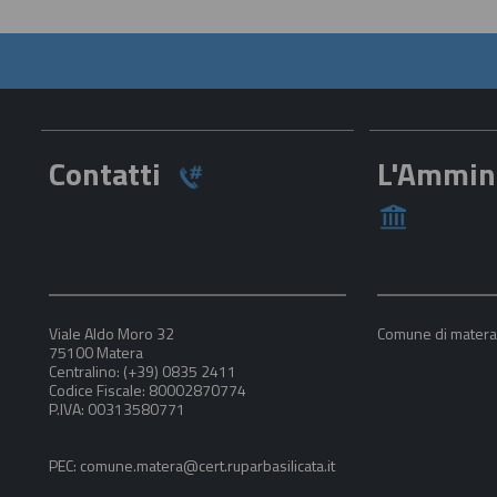
Contatti
L'Ammin
Viale Aldo Moro 32
Comune di mater
75100 Matera
Centralino: (+39) 0835 2411
Codice Fiscale: 80002870774
P.IVA: 00313580771
PEC: comune.matera@cert.ruparbasilicata.it