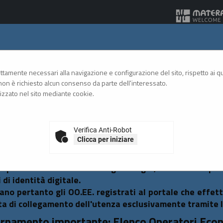
Gare Telematiche
rettamente necessari alla navigazione e configurazione del sito, rispetto ai qua
on è richiesto alcun consenso da parte dell'interessato.
zzato nel sito mediante cookie.
A
A
GRAFICA
TESTO
ALTO CONTRASTO
A
Verifica Anti-Robot
Clicca per iniziare
so al Portale Gare con SPID/CIE: istruzioni
emperanza alle normative vigenti AgID, l'accesso al po
 di identità digitale.
tano pertanto gli OO.EE. registrati al portale che effet
ta di collegamento dell'utenza esclusivamente tramite 
rnamento importante: Elenco Operatori Eco