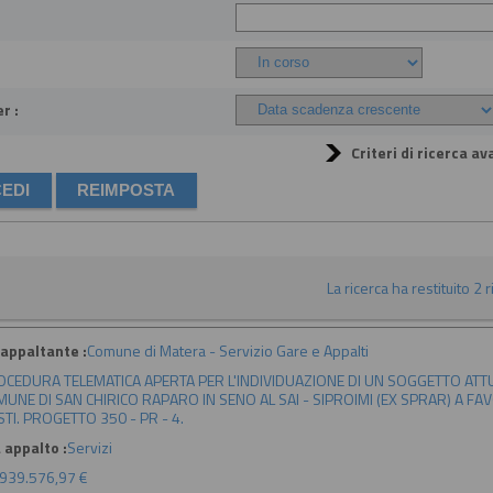
r :
Criteri di ricerca av
La ricerca ha restituito 2 ri
appaltante :
Comune di Matera - Servizio Gare e Appalti
CEDURA TELEMATICA APERTA PER L'INDIVIDUAZIONE DI UN SOGGETTO ATTU
UNE DI SAN CHIRICO RAPARO IN SENO AL SAI - SIPROIMI (EX SPRAR) A F
TI. PROGETTO 350 - PR - 4.
 appalto :
Servizi
939.576,97 €