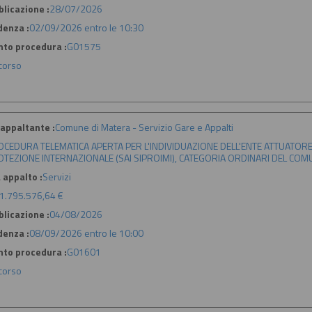
licazione :
28/07/2026
denza :
02/09/2026 entro le 10:30
nto procedura :
G01575
 corso
appaltante :
Comune di Matera - Servizio Gare e Appalti
CEDURA TELEMATICA APERTA PER L'INDIVIDUAZIONE DELL'ENTE ATTUATORE 
TEZIONE INTERNAZIONALE (SAI SIPROIMI), CATEGORIA ORDINARI DEL COM
 appalto :
Servizi
1.795.576,64 €
licazione :
04/08/2026
denza :
08/09/2026 entro le 10:00
nto procedura :
G01601
 corso