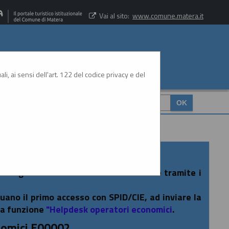
Vai al sito:
www.comune.matera.it
li, ai sensi dell'art. 122 del codice privacy e del
CERCA
:
rtale gare è consentito esclusivamente tramite i
tuano il primo accesso con SPID/CIE, ad inviare la
la funzione
"Helpdesk operatori economici
.
nomici E00002