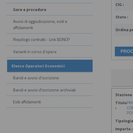
CIG :
Gare e procedure
Stato :
Avvisi di aggiudicazione, esiti e
affidamenti
Ordina pe
Riepilogo contratti - Link BDNCP
Varianti in corso d'opera
Elenco Operatori Economici
Bandi e avvisi d'iscrizione
Bandi e avvisi d'iscrizione archiviati
Stazione 
Esiti affidamenti
Titolo
PRO
:
COM
POS
Tipologia
Importo :