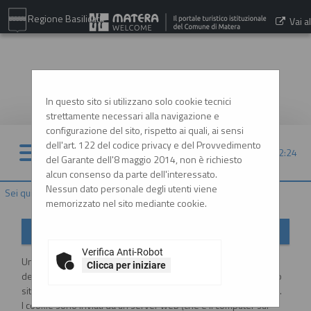
Regione Basilicata
Vai al
sito:
www.comune.matera.it
In questo sito si utilizzano solo cookie tecnici
strettamente necessari alla navigazione e
configurazione del sito, rispetto ai quali, ai sensi
dell'art. 122 del codice privacy e del Provvedimento
07/08/2026 12:24
del Garante dell'8 maggio 2014, non è richiesto
alcun consenso da parte dell'interessato.
Nessun dato personale degli utenti viene
Sei qui:
Home
»
Informazioni
»
Cookies
memorizzato nel sito mediante cookie.
Informativa sui Cookies
Verifica Anti-Robot
Un "cookie" è un piccolo file di testo creato sul computer
Clicca per iniziare
dell'utente al momento in cui questo accede ad un determinato
sito, con lo scopo di immagazzinare e trasportare informazioni.
I cookie sono inviati da un server web (che è il computer sul