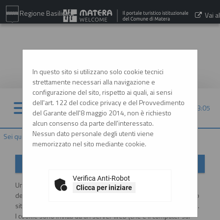
Regione Basilicata
Vai al
sito:
www.comune.matera.it
In questo sito si utilizzano solo cookie tecnici
strettamente necessari alla navigazione e
configurazione del sito, rispetto ai quali, ai sensi
dell'art. 122 del codice privacy e del Provvedimento
06/08/2026 23:05
del Garante dell'8 maggio 2014, non è richiesto
alcun consenso da parte dell'interessato.
Nessun dato personale degli utenti viene
Sei qui:
Home
»
Informazioni
»
Cookies
memorizzato nel sito mediante cookie.
Informativa sui Cookies
Verifica Anti-Robot
Un "cookie" è un piccolo file di testo creato sul computer
Clicca per iniziare
dell'utente al momento in cui questo accede ad un determinato
sito, con lo scopo di immagazzinare e trasportare informazioni.
I cookie sono inviati da un server web (che è il computer sul