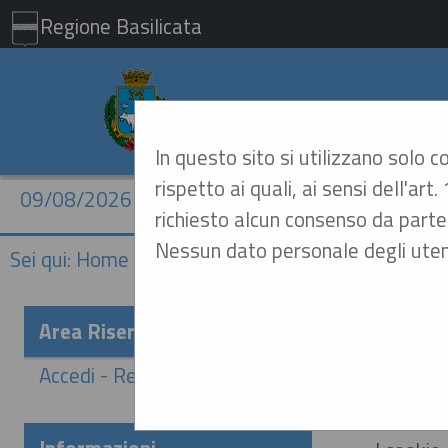
Regione Basilicata
Comune di Mat
In questo sito si utilizzano solo 
rispetto ai quali, ai sensi dell'a
09/08/2026 11:48
richiesto alcun consenso da parte 
Nessun dato personale degli uten
Sei qui:
Home
»
Informazioni
»
Cookies
Inform
Area Riservata
Accedi - Registrati
Un "cook
un deter