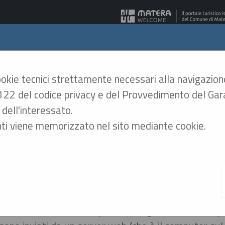
era - Gare Telematiche
cookie tecnici strettamente necessari alla navigazion
rt. 122 del codice privacy e del Provvedimento del G
A
A
GRAFICA
TESTO
ALTO CONTRASTO
A
dell'interessato.
ti viene memorizzato nel sito mediante cookie.
ativa sui Cookies
ie" è un piccolo file di testo creato sul computer 
minato sito, con lo scopo di immagazzinare e trasp