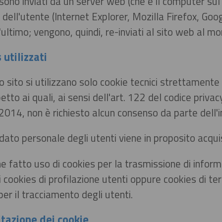
 sono inviati da un server web (che è il computer sul 
dell'utente (Internet Explorer, Mozilla Firefox, Go
'ultimo; vengono, quindi, re-inviati al sito web al m
 utilizzati
o sito si utilizzano solo cookie tecnici strettamente
spetto ai quali, ai sensi dell'art. 122 del codice pri
014, non è richiesto alcun consenso da parte dell'i
ato personale degli utenti viene in proposito acquis
e fatto uso di cookies per la trasmissione di infor
ti cookies di profilazione utenti oppure cookies di ter
per il tracciamento degli utenti.
itazione dei cookie