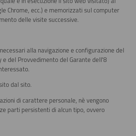
quale è in esecuzione il sito web visitato) al
ogle Chrome, ecc.) e memorizzati sul computer
omento delle visite successive.
 necessari alla navigazione e configurazione del
vacy e del Provvedimento del Garante dell'8
nteressato.
ito dal sito.
mazioni di carattere personale, nè vengono
ze parti persistenti di alcun tipo, ovvero