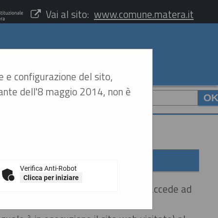
Vai al sito:
www.comune.matera.it
e e configurazione del sito,
arante dell'8 maggio 2014, non è
CERCA
:
Verifica Anti-Robot
Clicca per iniziare
dell'utente al momento in cui questo accede ad
ortare informazioni.