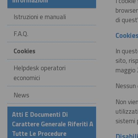
Informazioni
I cookie
browser 
Istruzioni e manuali
di quest
F.A.Q.
Cookies
Cookies
In quest
sito, ri
Helpdesk operatori
maggio 2
economici
Nessun d
News
Non vien
utilizza
Atti E Documenti Di
sistemi 
Carattere Generale Riferiti A
Tutte Le Procedure
Disabil