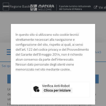
Regione Basilicata
Vai al
sito:
www.comune.matera.it
In questo sito si utilizzano solo cookie tecnici
strettamente necessari alla navigazione e
configurazione del sito, rispetto ai quali, ai sensi
dell'art. 122 del codice privacy e del Provvedimento
06/08/2026 14:45
del Garante dell'8 maggio 2014, non è richiesto
alcun consenso da parte dell'interessato.
Nessun dato personale degli utenti viene
Sei qui:
Home
»
Informazioni
»
Cookies
memorizzato nel sito mediante cookie.
Informativa sui Cookies
Verifica Anti-Robot
Un "cookie" è un piccolo file di testo creato sul computer
Clicca per iniziare
dell'utente al momento in cui questo accede ad un determinato
sito, con lo scopo di immagazzinare e trasportare informazioni.
I cookie sono inviati da un server web (che è il computer sul