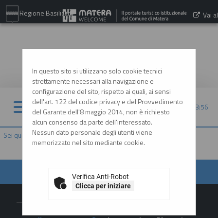
Regione Basilicata
Vai al
sito:
www.comune.matera.it
In questo sito si utilizzano solo cookie tecnici
strettamente necessari alla navigazione e
configurazione del sito, rispetto ai quali, ai sensi
dell'art. 122 del codice privacy e del Provvedimento
06/08/2026 03:56
del Garante dell'8 maggio 2014, non è richiesto
alcun consenso da parte dell'interessato.
Nessun dato personale degli utenti viene
Sei qui:
Home
»
Informazioni
»
Cookies
memorizzato nel sito mediante cookie.
Verifica Anti-Robot
Clicca per iniziare
Contatti
L'Amministr
Amministrazione
Area