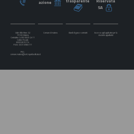
trasparente
Riservata
azione
SA
Viale Aldo Moro 32
Comune di matera
Bandi di gara e contratti
Accesso agli applicativi per la
75100 Matera
stazione appaltante
Centralino: (+39) 0835 2411
Codice Fiscale:
80002870774
P.IVA: 00313580771
PEC:
comune.matera@cert.ruparbasilicata.it