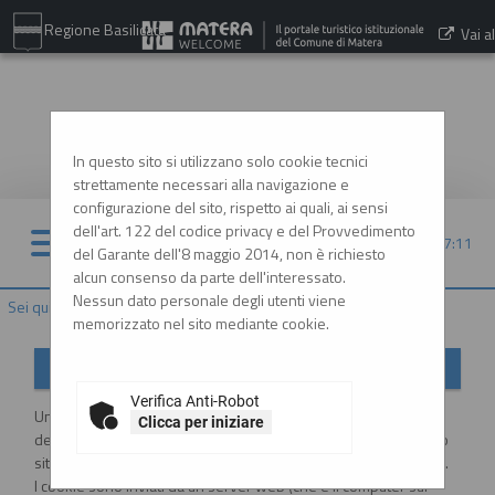
Regione Basilicata
Vai al
sito:
www.comune.matera.it
In questo sito si utilizzano solo cookie tecnici
strettamente necessari alla navigazione e
configurazione del sito, rispetto ai quali, ai sensi
dell'art. 122 del codice privacy e del Provvedimento
08/08/2026 17:11
del Garante dell'8 maggio 2014, non è richiesto
alcun consenso da parte dell'interessato.
Nessun dato personale degli utenti viene
Sei qui:
Home
»
Informazioni
»
Cookies
memorizzato nel sito mediante cookie.
Informativa sui Cookies
Verifica Anti-Robot
Un "cookie" è un piccolo file di testo creato sul computer
Clicca per iniziare
dell'utente al momento in cui questo accede ad un determinato
sito, con lo scopo di immagazzinare e trasportare informazioni.
I cookie sono inviati da un server web (che è il computer sul