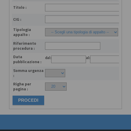
Titolo :
CIG :
Tipologia
appalto :
Riferimento
procedura :
Data
dal:
al:
(gg
pubblicazione :
Somma urgenza
:
Righe per
pagina :