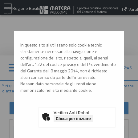
Regione Basilicata
Vai al
sito:
www.comune.matera.it
In questo sito si utilizzano solo cookie tecnici
strettamente necessari alla navigazione e
configurazione del sito, rispetto ai quali, ai sensi
dell'art. 122 del codice privacy e del Provvedimento
09/08/2026 12:46
del Garante dell'8 maggio 2014, non è richiesto
alcun consenso da parte dell'interessato.
Nessun dato personale degli utenti viene
Sei qui:
Home
»
Procedure d'appalto e contratti
»
Delibere a contrarre
memorizzato nel sito mediante cookie.
o atto equivalente
Delibere a contrarre o atto equivalente
Verifica Anti-Robot
Criteri di ricerca
Clicca per iniziare
Stazione
appaltante :