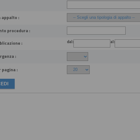
 appalto :
nto procedura :
dal:
al:
licazione :
rgenza :
 pagina :