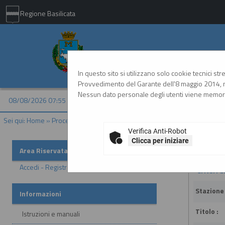
Regione Basilicata
Comune di Matera - 
In questo sito si utilizzano solo cookie tecnici st
Provvedimento del Garante dell'8 maggio 2014, n
Nessun dato personale degli utenti viene memori
08/08/2026 07:55
Sei qui:
Home
»
Procedure d'appalto e contratti
»
Delibere a contrarre o
Verifica Anti-Robot
Clicca per iniziare
Delibere
Area Riservata
Accedi - Registrati
Criteri d
Stazione
Informazioni
Titolo :
Istruzioni e manuali