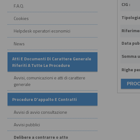
CIG :
F.A.Q.
Tipologia
Cookies
Riferime
Helpdesk operatori economici
Data pubb
News
Somma u
Atti E Documenti Di Carattere Generale
Riferiti A Tutte Le Procedure
Righe per
Avvisi, comunicazioni e atti di carattere
generale
Procedure D'appalto E Contratti
Avvisi di avvio consultazione
Avvisi pubblici
Delibere a contrarre o atto