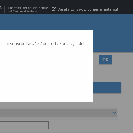
Vai al sito:
www.comune.matera.it
li, ai sensi dell'art. 122 del codice privacy e del
CERCA
: