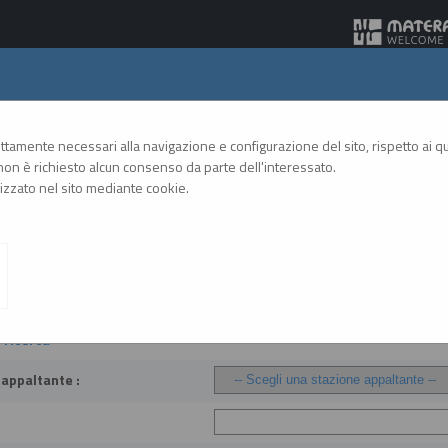
Gare Telematiche
rettamente necessari alla navigazione e configurazione del sito, rispetto ai qua
on è richiesto alcun consenso da parte dell'interessato.
zzato nel sito mediante cookie.
A
A
GRAFICA
TESTO
ALTO CONTRASTO
A
 atto equivalente
 a contrarre o atto equivalente
i ricerca
 appaltante :