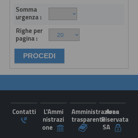
Somma
urgenza :
Righe per
pagina :
Contatti
L'Ammi
Amministrazione
Area
nistrazi
trasparente
Riservata
SA
one