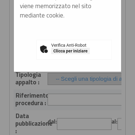
viene memorizzato nel sito
Stazione
mediante cookie.
appaltante
:
Titolo :
Verifica Anti-Robot
Clicca per iniziare
CIG :
Tipologia
appalto :
Riferimento
procedura :
Data
dal:
al:
pubblicazione
: