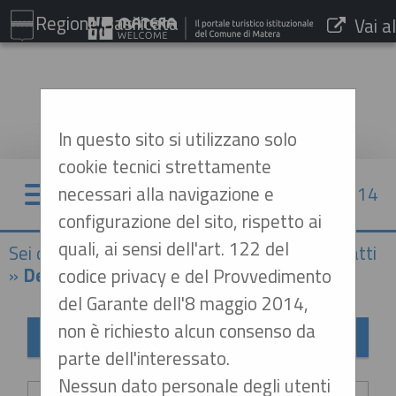
Regione Basilicata
Vai al
sito:
www.comune.matera.it
In questo sito si utilizzano solo
cookie tecnici strettamente
necessari alla navigazione e
07/08/2026 15:14
configurazione del sito, rispetto ai
quali, ai sensi dell'art. 122 del
Sei qui:
Home
»
Procedure d'appalto e contratti
»
Delibere a contrarre o atto equivalente
codice privacy e del Provvedimento
del Garante dell'8 maggio 2014,
non è richiesto alcun consenso da
Delibere a contrarre o atto equivalente
parte dell'interessato.
Criteri di ricerca
Nessun dato personale degli utenti