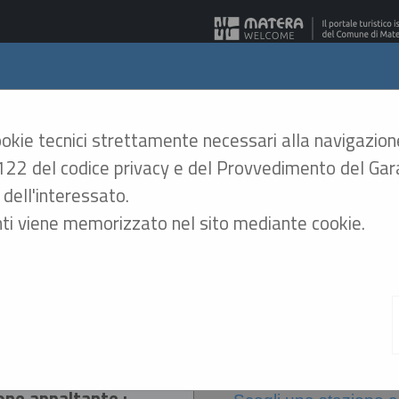
era - Gare Telematiche
cookie tecnici strettamente necessari alla navigazion
rt. 122 del codice privacy e del Provvedimento del G
A
A
GRAFICA
TESTO
ALTO CONTRASTO
A
dell'interessato.
ti viene memorizzato nel sito mediante cookie.
Delibere a contrarre o atto equivalente
re a contrarre o atto equivalente
i di ricerca
one appaltante :