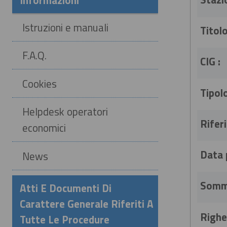
Informazioni
Istruzioni e manuali
Titolo
F.A.Q.
CIG :
Cookies
Tipol
Helpdesk operatori
Rifer
economici
Data 
News
Somma
Atti E Documenti Di
Carattere Generale Riferiti A
Righe
Tutte Le Procedure