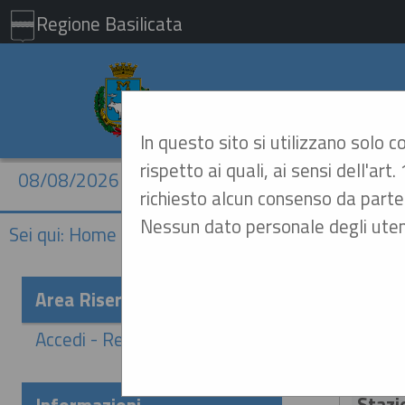
Regione Basilicata
Comune di Mat
In questo sito si utilizzano solo 
rispetto ai quali, ai sensi dell'a
08/08/2026 19:50
richiesto alcun consenso da parte 
Nessun dato personale degli uten
Sei qui:
Home
»
Procedure d'appalto e contratti
»
Delibe
Area Riservata
Accedi - Registrati
Criter
Stazi