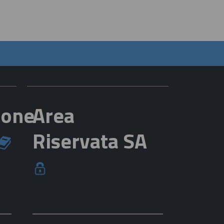
ione
Area
Riservata SA