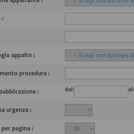
 :
ogia appalto :
imento procedura :
dal:
al
pubblicazione :
 urgenza :
 per pagina :