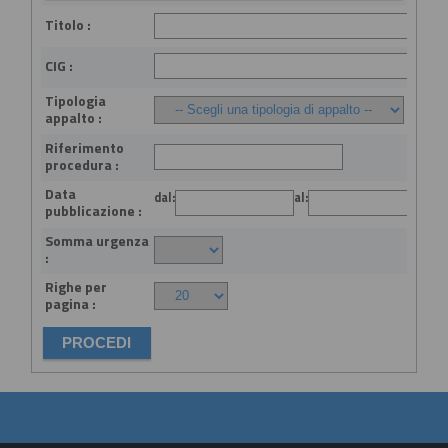
Titolo :
CIG :
Tipologia
appalto :
Riferimento
procedura :
Data
dal:
al:
(gg
pubblicazione :
Somma urgenza
:
Righe per
pagina :