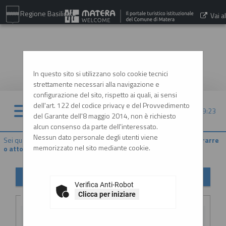
Regione Basilicata
Vai al
sito:
www.comune.matera.it
In questo sito si utilizzano solo cookie tecnici
strettamente necessari alla navigazione e
configurazione del sito, rispetto ai quali, ai sensi
dell'art. 122 del codice privacy e del Provvedimento
06/08/2026 09:23
del Garante dell'8 maggio 2014, non è richiesto
alcun consenso da parte dell'interessato.
Nessun dato personale degli utenti viene
Sei qui:
Home
»
Procedure d'appalto e contratti
»
Delibere a contrarre
memorizzato nel sito mediante cookie.
o atto equivalente
Delibere a contrarre o atto equivalente
Verifica Anti-Robot
Criteri di ricerca
Clicca per iniziare
Stazione
appaltante :