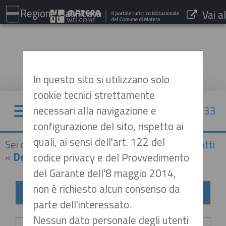
Regione Basilicata
Vai al
sito:
www.comune.matera.it
In questo sito si utilizzano solo
cookie tecnici strettamente
necessari alla navigazione e
06/08/2026 11:33
configurazione del sito, rispetto ai
quali, ai sensi dell'art. 122 del
Sei qui:
Home
»
Procedure d'appalto e contratti
»
Delibere a contrarre o atto equivalente
codice privacy e del Provvedimento
del Garante dell'8 maggio 2014,
non è richiesto alcun consenso da
Delibere a contrarre o atto equivalente
parte dell'interessato.
Criteri di ricerca
Nessun dato personale degli utenti