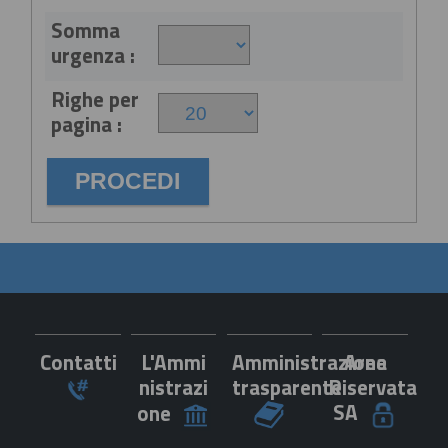
Somma
urgenza :
Righe per
pagina :
Contatti
L'Ammi
Amministrazione
Area
nistrazi
trasparente
Riservata
SA
one