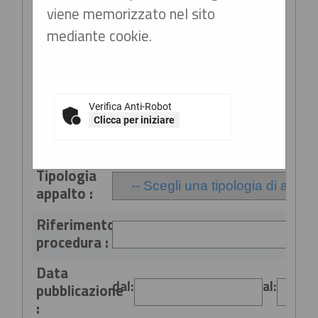
viene memorizzato nel sito
Stazione
mediante cookie.
appaltante
:
Titolo :
Verifica Anti-Robot
Clicca per iniziare
CIG :
Tipologia
appalto :
Riferimento
procedura :
Data
dal:
al:
pubblicazione
: