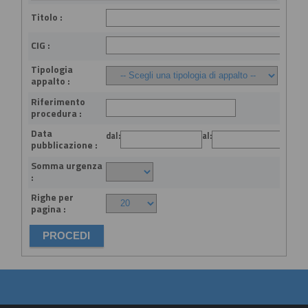
Titolo :
CIG :
Tipologia
appalto :
Riferimento
procedura :
Data
dal:
al:
(gg
pubblicazione :
Somma urgenza
:
Righe per
pagina :