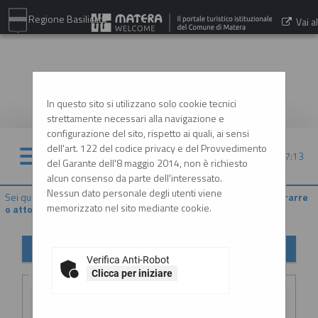
Regione Basilicata
Vai al
sito:
www.comune.matera.it
In questo sito si utilizzano solo cookie tecnici
strettamente necessari alla navigazione e
configurazione del sito, rispetto ai quali, ai sensi
dell'art. 122 del codice privacy e del Provvedimento
09/08/2026 07:13
del Garante dell'8 maggio 2014, non è richiesto
alcun consenso da parte dell'interessato.
Nessun dato personale degli utenti viene
Sei qui:
Home
»
Procedure d'appalto e contratti
»
Delibere a contrarre
memorizzato nel sito mediante cookie.
o atto equivalente
Delibere a contrarre o atto equivalente
Verifica Anti-Robot
Criteri di ricerca
Clicca per iniziare
Stazione
appaltante :