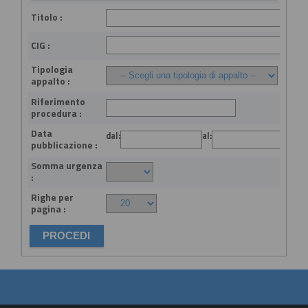
Titolo :
CIG :
Tipologia
appalto :
Riferimento
procedura :
Data
dal:
al:
(gg
pubblicazione :
Somma urgenza
:
Righe per
pagina :