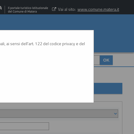
Vai al sito:
www.comune.matera.it
li, ai sensi dell'art. 122 del codice privacy e del
CERCA
: