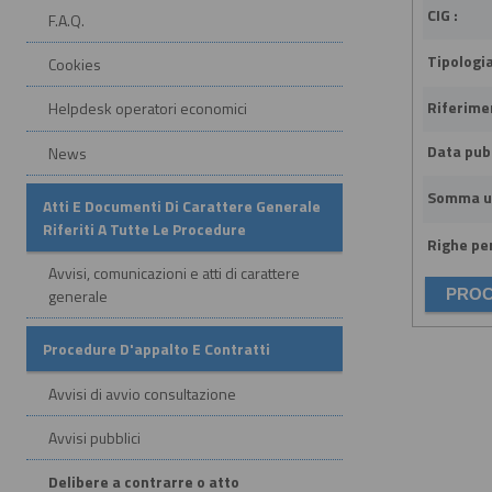
CIG :
F.A.Q.
Tipologia
Cookies
Riferime
Helpdesk operatori economici
Data pubb
News
Somma u
Atti E Documenti Di Carattere Generale
Riferiti A Tutte Le Procedure
Righe per
Avvisi, comunicazioni e atti di carattere
generale
Procedure D'appalto E Contratti
Avvisi di avvio consultazione
Avvisi pubblici
Delibere a contrarre o atto