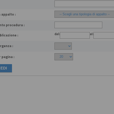
 appalto :
nto procedura :
dal:
al:
licazione :
rgenza :
 pagina :