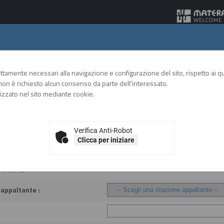
Gare Telematiche
rettamente necessari alla navigazione e configurazione del sito, rispetto ai qua
on è richiesto alcun consenso da parte dell'interessato.
zzato nel sito mediante cookie.
A
A
GRAFICA
TESTO
ALTO CONTRASTO
A
 atto equivalente
Verifica Anti-Robot
Clicca per iniziare
 a contrarre o atto equivalente
i ricerca
 appaltante :