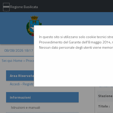
Regione Basilicata
Comune di Matera - 
In questo sito si utilizzano solo cookie tecnici st
Provvedimento del Garante dell'8 maggio 2014, n
Nessun dato personale degli utenti viene memori
08/08/2026 18:17
Sei qui:
Home
»
Procedure d'appalto e contratti
»
Delibere a contrarre o
Delibere
Area Riservata
Accedi - Registrati
Criteri d
Stazione
Informazioni
Titolo :
Istruzioni e manuali