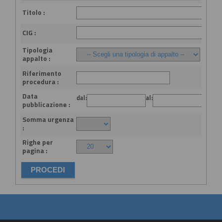
Titolo :
CIG :
Tipologia
appalto :
Riferimento
procedura :
Data
dal:
al:
(gg
pubblicazione :
Somma urgenza
:
Righe per
pagina :