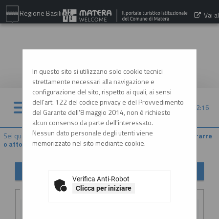
Regione Basilicata
Vai al
sito:
www.comune.matera.it
In questo sito si utilizzano solo cookie tecnici
strettamente necessari alla navigazione e
configurazione del sito, rispetto ai quali, ai sensi
dell'art. 122 del codice privacy e del Provvedimento
08/08/2026 12:16
del Garante dell'8 maggio 2014, non è richiesto
alcun consenso da parte dell'interessato.
Nessun dato personale degli utenti viene
Sei qui:
Home
»
Procedure d'appalto e contratti
»
Delibere a contrarre
memorizzato nel sito mediante cookie.
o atto equivalente
Delibere a contrarre o atto equivalente
Verifica Anti-Robot
Criteri di ricerca
Clicca per iniziare
Stazione
appaltante :