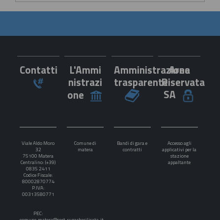
Contatti
L'Ammi
Amministrazione
Area
nistrazi
trasparente
Riservata
SA
one
Viale Aldo Moro
Comune di
Bandi di gara e
Accesso agli
32
matera
contratti
applicativi per la
75100 Matera
stazione
Centralino: (+39)
appaltante
0835 2411
Codice Fiscale:
80002870774
P.IVA:
00313580771
PEC:
comune.matera@cert.ruparbasilicata.it