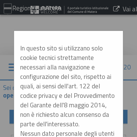
Regione Basilicata
Vai al
sito:
www.comune.matera.it
In questo sito si utilizzano solo
cookie tecnici strettamente
necessari alla navigazione e
09/08/2026 13:20
configurazione del sito, rispetto ai
quali, ai sensi dell'art. 122 del
Sei qui:
Home
»
Informazioni
»
Helpdesk
operatori economici
codice privacy e del Provvedimento
del Garante dell'8 maggio 2014,
non è richiesto alcun consenso da
Helpdesk operatori economici
parte dell'interessato.
Nessun dato personale degli utenti
Inserimento richiesta