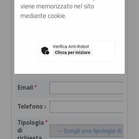
viene memorizzato nel sito
Ragione
:
*
mediante cookie.
sociale o
denominazione
Referente
:
*
(cognome
Verifica Anti-Robot
Clicca per iniziare
e nome)
da
contattare
Email
:
*
Telefono :
Tipologia
:
*
di
richiesta