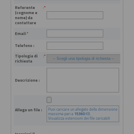
Referente
:
*
(cognome e
nome) da
contattare
Email
:
*
Telefono :
Tipologia di
:
*
richiesta
Descrizione :
Puoi caricare un allegato della dimensione
Allega un file :
massima pari a
15360
KB.
Visualizza estensioni dei file caricabili
Inserisci il