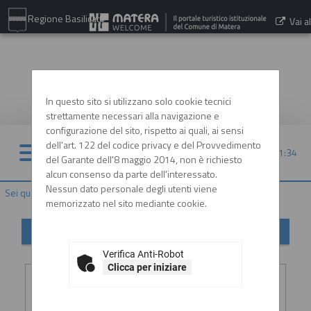
Regione Basilicata
Vai al
sito:
www.comune.matera.it
In questo sito si utilizzano solo cookie tecnici
strettamente necessari alla navigazione e
configurazione del sito, rispetto ai quali, ai sensi
dell'art. 122 del codice privacy e del Provvedimento
06/08/2026 21:34
del Garante dell'8 maggio 2014, non è richiesto
alcun consenso da parte dell'interessato.
Nessun dato personale degli utenti viene
Sei qui:
Home
»
Informazioni
»
Helpdesk operatori economici
memorizzato nel sito mediante cookie.
Helpdesk operatori economici
Verifica Anti-Robot
Inserimento richiesta
Clicca per iniziare
Ragione
:
*
sociale o
denominazione