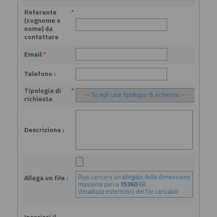
Referente
:
*
(cognome e
nome) da
contattare
Email
:
*
Telefono :
Tipologia di
:
*
richiesta
Descrizione :
Puoi caricare un allegato della dimensione
Allega un file :
massima pari a
15360
KB.
Visualizza estensioni dei file caricabili
Inserisci il