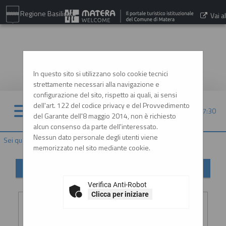
Regione Basilicata
Vai al
sito:
www.comune.matera.it
In questo sito si utilizzano solo cookie tecnici
strettamente necessari alla navigazione e
configurazione del sito, rispetto ai quali, ai sensi
dell'art. 122 del codice privacy e del Provvedimento
07/08/2026 07:30
del Garante dell'8 maggio 2014, non è richiesto
alcun consenso da parte dell'interessato.
Nessun dato personale degli utenti viene
Sei qui:
Home
»
Informazioni
»
Helpdesk operatori economici
memorizzato nel sito mediante cookie.
Helpdesk operatori economici
Verifica Anti-Robot
Inserimento richiesta
Clicca per iniziare
Ragione
:
*
sociale o
denominazione