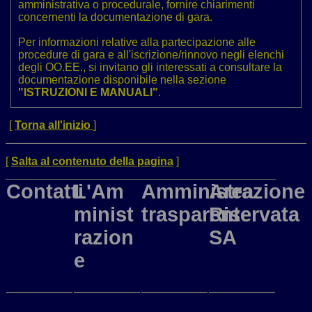
amministrativa o procedurale, fornire chiarimenti
concernenti la documentazione di gara.
Per informazioni relative alla partecipazione alle
procedure di gara e all'iscrizione/rinnovo negli elenchi
degli OO.EE., si invitano gli interessati a consultare la
documentazione disponibile nella sezione
"ISTRUZIONI E MANUALI"
.
[
Torna all'inizio
]
[
Salta al contenuto della pagina
]
Contatti
L'Am
Amministrazione
Area
minist
trasparente
Riservata
razion
SA
e