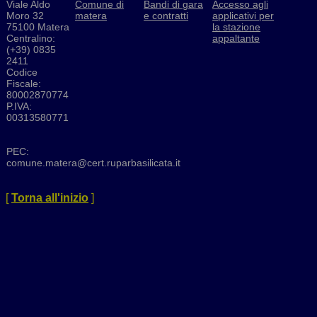
Viale Aldo
Comune di
Bandi di gara
Accesso agli
Moro 32
matera
e contratti
applicativi per
75100 Matera
la stazione
Centralino:
appaltante
(+39) 0835
2411
Codice
Fiscale:
80002870774
P.IVA:
00313580771
PEC:
comune.matera@cert.ruparbasilicata.it
[
Torna all'inizio
]