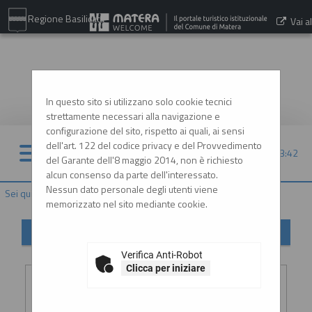
Regione Basilicata
Vai al
sito:
www.comune.matera.it
In questo sito si utilizzano solo cookie tecnici
strettamente necessari alla navigazione e
configurazione del sito, rispetto ai quali, ai sensi
dell'art. 122 del codice privacy e del Provvedimento
08/08/2026 13:42
del Garante dell'8 maggio 2014, non è richiesto
alcun consenso da parte dell'interessato.
Nessun dato personale degli utenti viene
Sei qui:
Home
»
Informazioni
»
Helpdesk operatori economici
memorizzato nel sito mediante cookie.
Helpdesk operatori economici
Verifica Anti-Robot
Inserimento richiesta
Clicca per iniziare
Ragione
:
*
sociale o
denominazione