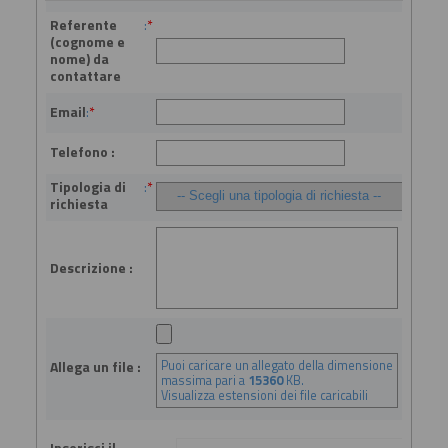
Referente
:
*
(cognome e
nome) da
contattare
Email
:
*
Telefono :
Tipologia di
:
*
richiesta
Descrizione :
Puoi caricare un allegato della dimensione
Allega un file :
massima pari a
15360
KB.
Visualizza estensioni dei file caricabili
Inserisci il