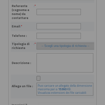
Referente
:
*
(cognome e
nome) da
contattare
Email
:
*
Telefono :
Tipologia di
:
*
richiesta
Descrizione :
Puoi caricare un allegato della dimensione
Allega un file :
massima pari a
15360
KB.
Visualizza estensioni dei file caricabili
Inserisci il