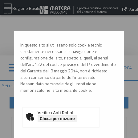
Regione Basilicata
Vai al
sito:
www.comune.matera.it
In questo sito si utilizzano solo cookie tecnici
strettamente necessari alla navigazione e
configurazione del sito, rispetto ai quali, ai sensi
dell'art. 122 del codice privacy e del Provvedimento
07/08/2026 00:04
del Garante dell'8 maggio 2014, non è richiesto
alcun consenso da parte dell'interessato.
Nessun dato personale degli utenti viene
Sei qui:
Home
»
Informazioni
»
Helpdesk operatori economici
memorizzato nel sito mediante cookie.
Helpdesk operatori economici
Verifica Anti-Robot
Inserimento richiesta
Clicca per iniziare
Ragione
:
*
sociale o
denominazione