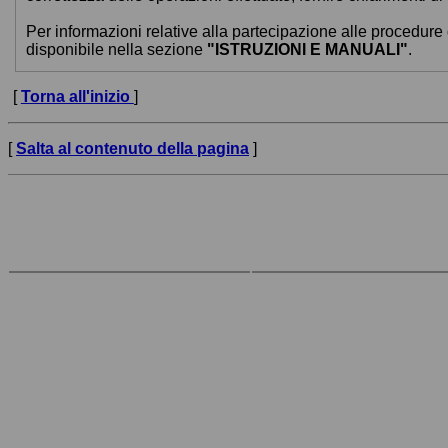
Per informazioni relative alla partecipazione alle procedure 
disponibile nella sezione
"ISTRUZIONI E MANUALI"
.
[
Torna all'inizio
]
[
Salta al contenuto della pagina
]
Contatti
L'Amministraz
ne
Viale Aldo Moro 32
Comune di matera
75100 Matera
Centralino: (+39) 0835 2411
Codice Fiscale: 80002870774
P.IVA: 00313580771
PEC:
comune.matera@cert.ruparbasilicata.it