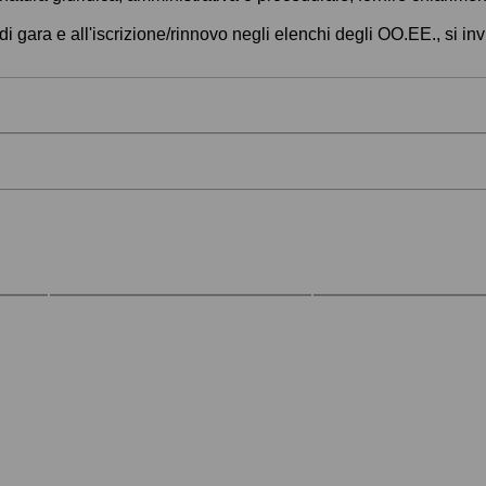
di gara e all'iscrizione/rinnovo negli elenchi degli OO.EE., si in
io
Amministrazione
Area Riserv
trasparente
SA
Bandi di gara e contratti
Accesso agli applicativi p
stazione appaltante