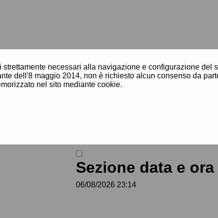
i strettamente necessari alla navigazione e configurazione del sito
N]
te dell'8 maggio 2014, non è richiesto alcun consenso da parte
morizzato nel sito mediante cookie.
nde
[V]
sto
[X]
Sezione data e ora 
elematiche
06/08/2026 23:14