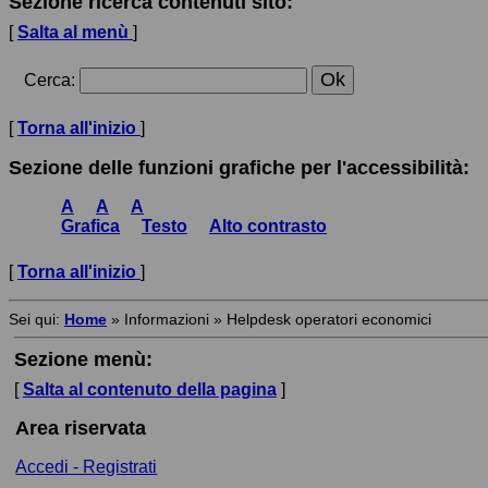
Sezione ricerca contenuti sito:
[
Salta al menù
]
Cerca
:
[
Torna all'inizio
]
Sezione delle funzioni grafiche per l'accessibilità:
A
A
A
Grafica
Testo
Alto contrasto
[
Torna all'inizio
]
Sei qui:
Home
»
Informazioni
»
Helpdesk operatori economici
Sezione menù:
[
Salta al contenuto della pagina
]
Area riservata
Accedi - Registrati