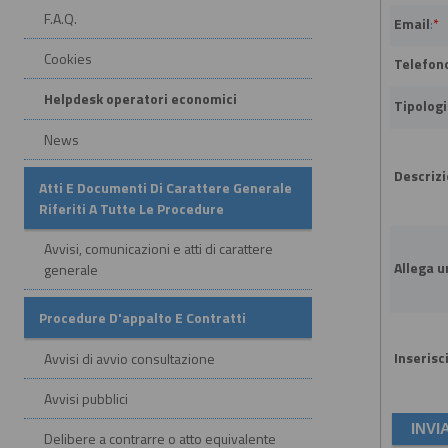
F.A.Q.
Email
:
*
Cookies
Telefono
Helpdesk operatori economici
Tipologi
News
Descrizi
Atti E Documenti Di Carattere Generale
Riferiti A Tutte Le Procedure
Avvisi, comunicazioni e atti di carattere
Allega un
generale
Procedure D'appalto E Contratti
Inserisci
Avvisi di avvio consultazione
Avvisi pubblici
Delibere a contrarre o atto equivalente