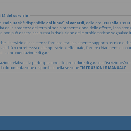
ità del servizio
 di
Help Desk
è disponibile
dal lunedì al venerdì
, dalle ore
9:00 alle 13:00
ità della scadenza dei termini per la presentazione delle offerte, l'assistenz
ne non può essere assicurata la risoluzione delle problematiche segnalate in 
 che il servizio di assistenza fornisce esclusivamente supporto tecnico e che 
 validità o correttezza delle operazioni effettuate, fornire chiarimenti di nat
i la documentazione di gara.
zioni relative alla partecipazione alle procedure di gara e all'iscrizione/rinn
 la documentazione disponibile nella sezione
"ISTRUZIONI E MANUALI"
.