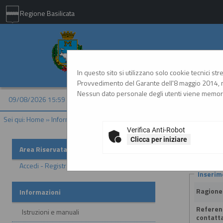
Regione Basilicata
Comune di Matera - 
In questo sito si utilizzano solo cookie tecnici st
Provvedimento del Garante dell'8 maggio 2014, n
Nessun dato personale degli utenti viene memori
09/08/2026 15:59
Sei qui:
Home
»
Informazioni
»
Helpdesk operatori economici
Verifica Anti-Robot
Clicca per iniziare
Helpdesk
Area Riservata
Accedi - Registrati
Inserim
Ragione
Informazioni
Referen
Istruzioni e manuali
contatt