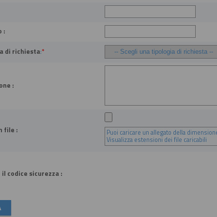
 :
a di richiesta
:
*
one :
 file :
Puoi caricare un allegato della dimensio
Visualizza estensioni dei file caricabili
 il codice sicurezza :