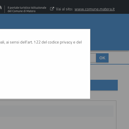
Vai al sito:
www.comune.matera.it
li, ai sensi dell'art. 122 del codice privacy e del
CERCA
: