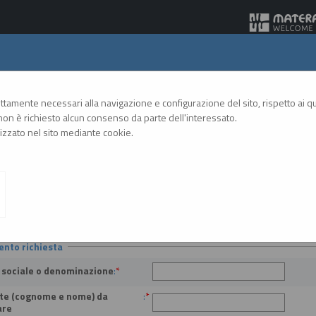
Gare Telematiche
rettamente necessari alla navigazione e configurazione del sito, rispetto ai qua
on è richiesto alcun consenso da parte dell'interessato.
zzato nel sito mediante cookie.
A
A
GRAFICA
TESTO
ALTO CONTRASTO
A
 operatori economici
ento richiesta
 sociale o denominazione
:
*
te (cognome e nome) da
:
*
are