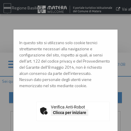
Regione Basilicata
Vai al
sito:
www.comune.matera.it
In questo sito si utilizzano solo cookie tecnici
strettamente necessari alla navigazione e
configurazione del sito, rispetto ai quali, ai sensi
dell'art. 122 del codice privacy e del Provvedimento
07/08/2026 07:08
del Garante dell'8 maggio 2014, non è richiesto
alcun consenso da parte dell'interessato.
Nessun dato personale degli utenti viene
Sei qui:
Home
»
Informazioni
»
Helpdesk operatori economici
memorizzato nel sito mediante cookie.
Helpdesk operatori economici
Verifica Anti-Robot
Inserimento richiesta
Clicca per iniziare
Ragione
:
*
sociale o
denominazione