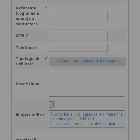
Referente
:
*
(cognome e
nome) da
contattare
Email
:
*
Telefono :
Tipologia di
:
*
richiesta
Descrizione :
Puoi caricare un allegato della dimensione
Allega un file :
massima pari a
15360
KB.
Visualizza estensioni dei file caricabili
Inserisci il