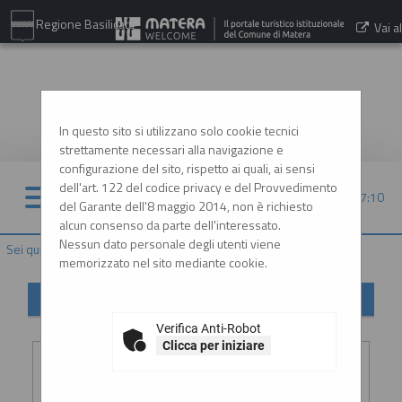
Regione Basilicata
Vai al
sito:
www.comune.matera.it
In questo sito si utilizzano solo cookie tecnici
strettamente necessari alla navigazione e
configurazione del sito, rispetto ai quali, ai sensi
dell'art. 122 del codice privacy e del Provvedimento
10/08/2026 17:10
del Garante dell'8 maggio 2014, non è richiesto
alcun consenso da parte dell'interessato.
Nessun dato personale degli utenti viene
Sei qui:
Home
»
Informazioni
»
Helpdesk operatori economici
memorizzato nel sito mediante cookie.
Helpdesk operatori economici
Verifica Anti-Robot
Inserimento richiesta
Clicca per iniziare
Ragione
:
*
sociale o
denominazione