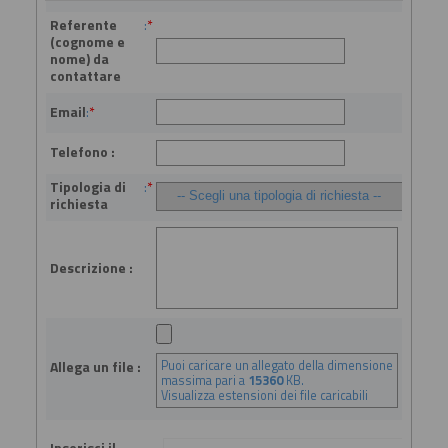
Referente
:
*
(cognome e
nome) da
contattare
Email
:
*
Telefono :
Tipologia di
:
*
richiesta
Descrizione :
Puoi caricare un allegato della dimensione
Allega un file :
massima pari a
15360
KB.
Visualizza estensioni dei file caricabili
Inserisci il