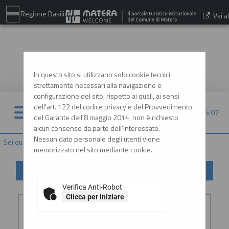
Regione Basilicata
Vai al
sito:
www.comune.matera.it
In questo sito si utilizzano solo cookie tecnici
strettamente necessari alla navigazione e
configurazione del sito, rispetto ai quali, ai sensi
dell'art. 122 del codice privacy e del Provvedimento
08/08/2026 16:07
del Garante dell'8 maggio 2014, non è richiesto
alcun consenso da parte dell'interessato.
Nessun dato personale degli utenti viene
Sei qui:
Home
»
Informazioni
»
Helpdesk operatori economici
memorizzato nel sito mediante cookie.
Helpdesk operatori economici
Verifica Anti-Robot
Inserimento richiesta
Clicca per iniziare
Ragione
:
*
sociale o
denominazione