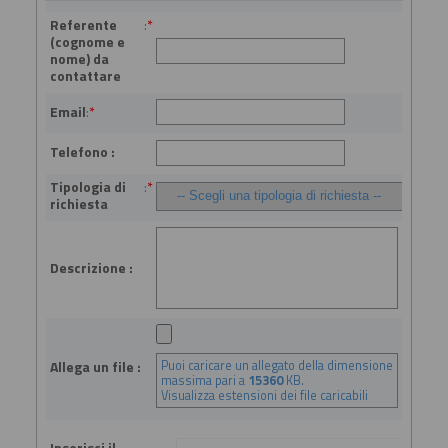
Referente
:
*
(cognome e
nome) da
contattare
Email
:
*
Telefono :
Tipologia di
:
*
richiesta
Descrizione :
Puoi caricare un allegato della dimensione
Allega un file :
massima pari a
15360
KB.
Visualizza estensioni dei file caricabili
Inserisci il