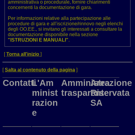
amministrativa o procedurale, fornire chiarimenti
concernenti la documentazione di gara.
Per informazioni relative alla partecipazione alle
procedure di gara e all'iscrizione/rinnovo negli elenchi
degli OO.EE., si invitano gli interessati a consultare la
documentazione disponibile nella sezione
"ISTRUZIONI E MANUALI"
.
[
Torna all'inizio
]
[
Salta al contenuto della pagina
]
Contatti
L'Am
Amministrazione
Area
minist
trasparente
Riservata
razion
SA
e