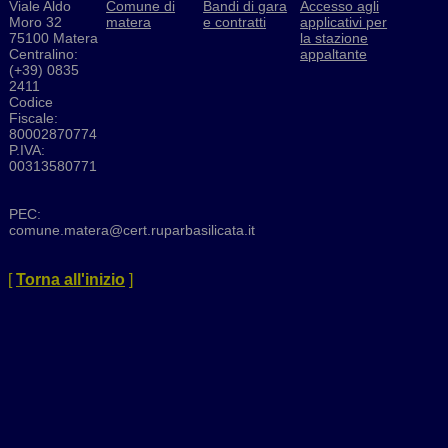
Viale Aldo
Comune di
Bandi di gara
Accesso agli
Moro 32
matera
e contratti
applicativi per
75100 Matera
la stazione
Centralino:
appaltante
(+39) 0835
2411
Codice
Fiscale:
80002870774
P.IVA:
00313580771
PEC:
comune.matera@cert.ruparbasilicata.it
[
Torna all'inizio
]