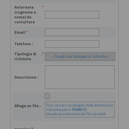
Referente
:
*
(cognome e
nome) da
contattare
Email
:
*
Telefono :
Tipologia di
:
*
richiesta
Descrizione :
Puoi caricare un allegato della dimensione
Allega un file :
massima pari a
15360
KB.
Visualizza estensioni dei file caricabili
Inserisci il