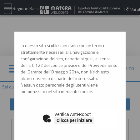
Regione Basilicata
Vai al
sito:
www.comune.matera.it
In questo sito si utilizzano solo cookie tecnici
strettamente necessari alla navigazione e
configurazione del sito, rispetto ai quali, ai sensi
dell'art. 122 del codice privacy e del Provvedimento
08/08/2026 21:08
del Garante dell'8 maggio 2014, non è richiesto
alcun consenso da parte dell'interessato.
Nessun dato personale degli utenti viene
Sei qui:
Home
»
Informazioni
»
Helpdesk operatori economici
memorizzato nel sito mediante cookie.
Helpdesk operatori economici
Verifica Anti-Robot
Inserimento richiesta
Clicca per iniziare
Ragione
:
*
sociale o
denominazione