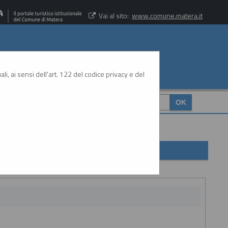
Vai al sito:
www.comune.matera.it
li, ai sensi dell'art. 122 del codice privacy e del
CERCA
: