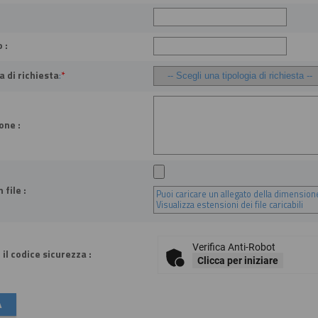
 :
a di richiesta
:
*
one :
 file :
Puoi caricare un allegato della dimensio
Visualizza estensioni dei file caricabili
Verifica Anti-Robot
 il codice sicurezza :
Clicca per iniziare