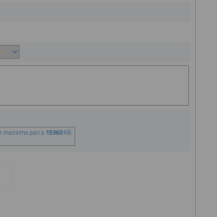
ne massima pari a
15360
KB.