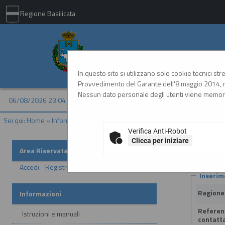
Regione Basilicata
Comune di Matera - 
In questo sito si utilizzano solo cookie tecnici st
Provvedimento del Garante dell'8 maggio 2014, n
Nessun dato personale degli utenti viene memori
06/08/2026 23:04
Sei qui:
Home
»
Informazioni
»
Helpdesk operatori economici
Verifica Anti-Robot
Clicca per iniziare
Helpdesk
Area Riservata
Accedi - Registrati
Inserim
Ragione
Informazioni
Referen
Istruzioni e manuali
contatt