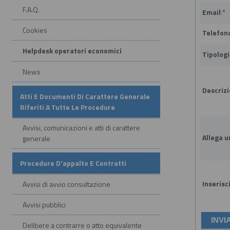
F.A.Q.
Email
:
*
Cookies
Telefono
Helpdesk operatori economici
Tipologi
News
Descrizi
Atti E Documenti Di Carattere Generale
Riferiti A Tutte Le Procedure
Avvisi, comunicazioni e atti di carattere
Allega un
generale
Procedure D'appalto E Contratti
Inserisci
Avvisi di avvio consultazione
Avvisi pubblici
Delibere a contrarre o atto equivalente