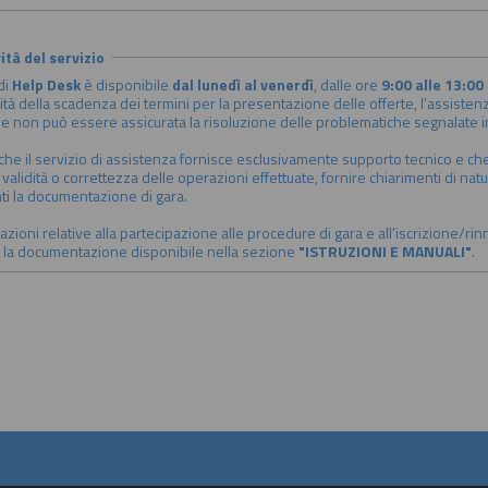
ità del servizio
 di
Help Desk
è disponibile
dal lunedì al venerdì
, dalle ore
9:00 alle 13:00
ità della scadenza dei termini per la presentazione delle offerte, l'assistenz
ne non può essere assicurata la risoluzione delle problematiche segnalate in 
 che il servizio di assistenza fornisce esclusivamente supporto tecnico e che 
 validità o correttezza delle operazioni effettuate, fornire chiarimenti di nat
i la documentazione di gara.
zioni relative alla partecipazione alle procedure di gara e all'iscrizione/rinn
 la documentazione disponibile nella sezione
"ISTRUZIONI E MANUALI"
.