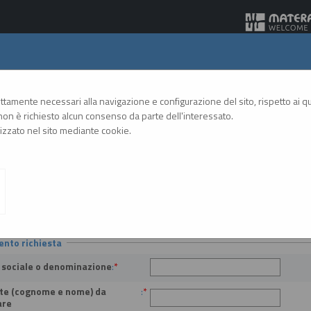
Gare Telematiche
rettamente necessari alla navigazione e configurazione del sito, rispetto ai qua
on è richiesto alcun consenso da parte dell'interessato.
zzato nel sito mediante cookie.
A
A
GRAFICA
TESTO
ALTO CONTRASTO
A
 operatori economici
ento richiesta
 sociale o denominazione
:
*
te (cognome e nome) da
:
*
are