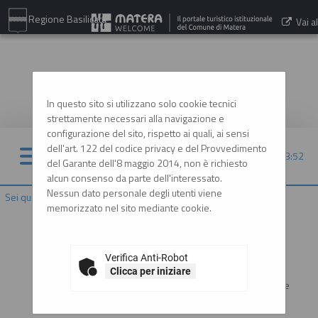
Regione Basilicata
Vai al
sito:
www.comune.matera.it
In questo sito si utilizzano solo cookie tecnici
strettamente necessari alla navigazione e
configurazione del sito, rispetto ai quali, ai sensi
dell'art. 122 del codice privacy e del Provvedimento
07/08/2026 03:52
del Garante dell'8 maggio 2014, non è richiesto
alcun consenso da parte dell'interessato.
Nessun dato personale degli utenti viene
Sei qui:
Home
»
Informazioni
»
F.A.Q.
memorizzato nel sito mediante cookie.
Che cosa si intende per operatore economico?
Si rimanda alla definizione del codice degli appalti - Dlgs
Verifica Anti-Robot
36/2023. In termini più semplici, nel contesto della
Clicca per iniziare
piattaforma telematica, si identifica con l'impresa che intende
partecipare ad una procedura di affidamento.