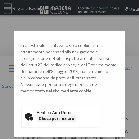
Regione Basilicata
Vai al
sito:
www.comune.matera.it
In questo sito si utilizzano solo cookie tecnici
strettamente necessari alla navigazione e
configurazione del sito, rispetto ai quali, ai sensi
dell'art. 122 del codice privacy e del Provvedimento
07/08/2026 20:04
del Garante dell'8 maggio 2014, non è richiesto
alcun consenso da parte dell'interessato.
Nessun dato personale degli utenti viene
Sei qui:
Home
»
Informazioni
»
F.A.Q.
memorizzato nel sito mediante cookie.
Che cosa si intende per piattaforma telematica?
Si intende il presente sistema informatico (software e
Verifica Anti-Robot
hardware) attraverso il quale è possibile espletare procedure
Clicca per iniziare
di gara interamente gestite in modalità digitale nel rispetto
delle disposizioni di cui al codice degli appalti - Dlgs 36/2023.
Si intendono quali sinonimi di piattaforma telematica anche