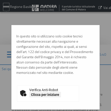
Regione Basilicata
Vai al
sito:
www.comune.matera.it
In questo sito si utilizzano solo cookie tecnici
strettamente necessari alla navigazione e
configurazione del sito, rispetto ai quali, ai sensi
dell'art. 122 del codice privacy e del Provvedimento
06/08/2026 06:40
del Garante dell'8 maggio 2014, non è richiesto
alcun consenso da parte dell'interessato.
Nessun dato personale degli utenti viene
Sei qui:
Home
»
Informazioni
»
F.A.Q.
memorizzato nel sito mediante cookie.
Che cosa si intende per piattaforma telematica?
Si intende il presente sistema informatico (software e
Verifica Anti-Robot
hardware) attraverso il quale è possibile espletare procedure
Clicca per iniziare
di gara interamente gestite in modalità digitale nel rispetto
delle disposizioni di cui al codice degli appalti - Dlgs 36/2023.
Si intendono quali sinonimi di piattaforma telematica anche