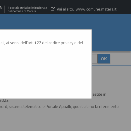
Vai al sito:
www.comune.matera.it
li, ai sensi dell'art. 122 del codice privacy e del
CERCA
:
è possibile espletare procedure di gara interamente gestite in
/2023.
nt, sistema telematico e Portale Appalti, quest'ultimo fa riferimento