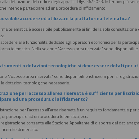
 alla definizione del codice degli appalti - Dlgs 36/2023. In termini più sempl
 che intende partecipare ad una procedura di affidamento.
ossibile accedere ed utilizzare la piattaforma telematica?
orma telematica è accessibile pubblicamente ai fini della sola consultazione d
za.
 accedere alle funzionalità dedicate agli operatori economici per la parteci
aforma telematica. Nella sezione "Accesso area riservata" sono disponibili le i
 strumenti o dotazioni tecnologiche si deve essere dotati per u
one "Accesso area riservata" sono disponibili le istruzioni per la registrazio
e le dotazioni tecnologiche necessarie.
trazione per laccesso allarea riservata è sufficiente per liscri
cipare ad una procedura di affidamento?
istrazione per l'accesso all'area riservata è un requisito fondamentale per 
 di partecipare ad un procedura telematica, ecc.
a registrazione consente alla Stazione Appaltante di disporre dei dati anagraf
 ricerche di mercato.