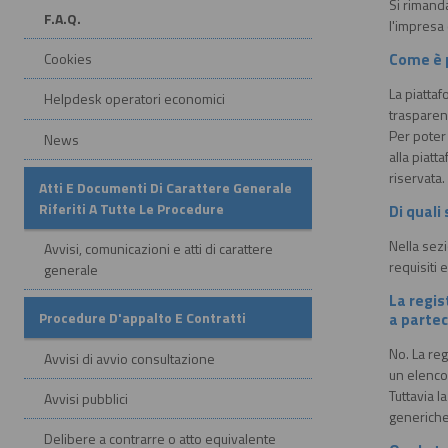
Si rimanda
F.A.Q.
l'impresa
Come è p
Cookies
La piattaf
Helpdesk operatori economici
trasparen
Per poter
News
alla piatt
riservata.
Atti E Documenti Di Carattere Generale
Riferiti A Tutte Le Procedure
Di quali
Nella sezi
Avvisi, comunicazioni e atti di carattere
requisiti 
generale
La regis
Procedure D'appalto E Contratti
a parte
No. La reg
Avvisi di avvio consultazione
un elenco,
Tuttavia l
Avvisi pubblici
generiche
Delibere a contrarre o atto equivalente