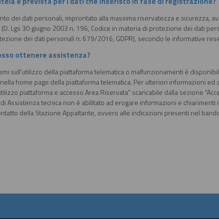
tela è prevista per i dati che inserisco in fase di registrazione?
ento dei dati personali, improntato alla massima riservatezza e sicurezza, a
 (D. Lgs 30 giugno 2003 n. 196, Codice in materia di protezione dei dati p
otezione dei dati personali n. 679/2016, GDPR), secondo le informative rese 
sso ottenere assistenza?
mi sull'utilizzo della piattaforma telematica o malfunzionamenti è disponibi
ella home page della piattaforma telematica. Per ulteriori informazioni ed a
tilizzo piattaforma e accesso Area Riservata" scaricabile dalla sezione "Acc
o di Assistenza tecnica non è abilitato ad erogare informazioni e chiarimenti i
ontatto della Stazione Appaltante, ovvero alle indicazioni presenti nel bando/d