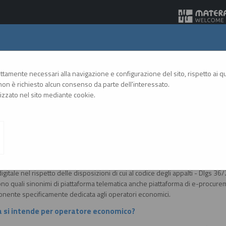
Gare Telematiche
rettamente necessari alla navigazione e configurazione del sito, rispetto ai qua
on è richiesto alcun consenso da parte dell'interessato.
zzato nel sito mediante cookie.
A
A
GRAFICA
TESTO
ALTO CONTRASTO
A
 si intende per piattaforma telematica?
e il presente sistema informatico (software e hardware) attraverso il quale 
igitale nel rispetto delle disposizioni di cui al codice degli appalti - Dlgs 36
no quali sinonimi di piattaforma telematica anche piattaforma di e-procureme
onente specificamente dedicata agli operatori economici.
a si intende per operatore economico?