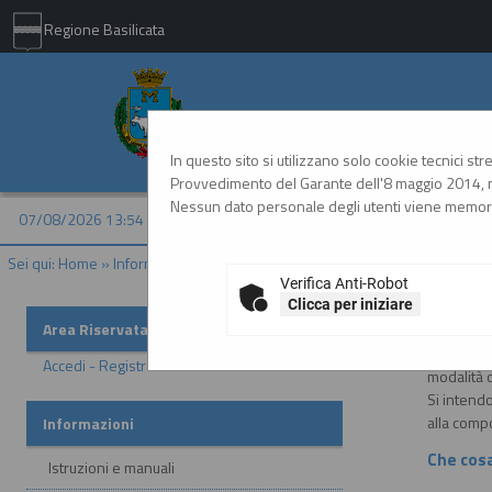
Regione Basilicata
Comune di Matera - 
In questo sito si utilizzano solo cookie tecnici st
Provvedimento del Garante dell'8 maggio 2014, n
Nessun dato personale degli utenti viene memori
07/08/2026 13:54
Sei qui:
Home
»
Informazioni
»
F.A.Q.
Verifica Anti-Robot
Clicca per iniziare
Che cosa
Area Riservata
Si intend
Accedi - Registrati
modalità d
Si intendo
alla comp
Informazioni
Che cos
Istruzioni e manuali