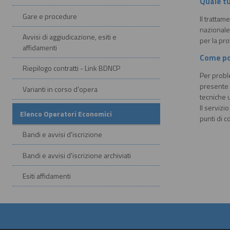
Quale tu
Gare e procedure
Il trattam
nazionale
Avvisi di aggiudicazione, esiti e
per la pr
affidamenti
Come po
Riepilogo contratti - Link BDNCP
Per proble
presente n
Varianti in corso d'opera
tecniche u
Il servizi
Elenco Operatori Economici
punti di c
Bandi e avvisi d'iscrizione
Bandi e avvisi d'iscrizione archiviati
Esiti affidamenti