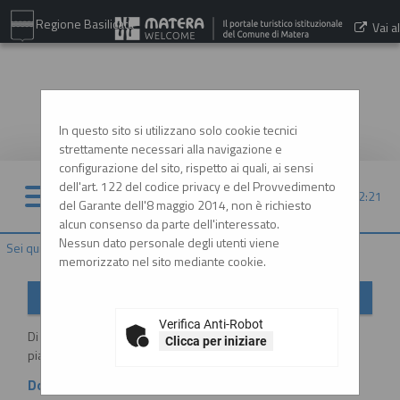
Regione Basilicata
Vai al
sito:
www.comune.matera.it
In questo sito si utilizzano solo cookie tecnici
strettamente necessari alla navigazione e
configurazione del sito, rispetto ai quali, ai sensi
dell'art. 122 del codice privacy e del Provvedimento
10/08/2026 22:21
del Garante dell'8 maggio 2014, non è richiesto
alcun consenso da parte dell'interessato.
Nessun dato personale degli utenti viene
Sei qui:
Home
»
Informazioni
»
Istruzioni e manuali
memorizzato nel sito mediante cookie.
Istruzioni e manuali
Verifica Anti-Robot
Di seguito si riportano i manuali di supporto per operare con la
Clicca per iniziare
piattaforma telematica dell'Ente.
Documenti