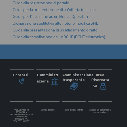
Guida alla registrazione al portale
Guida per la presentazione di un'offerta telematica
Guida per l'iscrizione ad un Elenco Operatori
Dichiarazione sostitutiva atto notorio modifica SPID
Guida alla presentazione di un affidamento diretto
Guida alla compilazione dell'MDGUE (DGUE elettronico)
Contatti
L'Amministr
Amministrazione
Area
trasparente
Riservata
azione
SA
Viale Aldo Moro 32
Comune di matera
Bandi di gara e contratti
Accesso agli applicativi per la
75100 Matera
stazione appaltante
Centralino: (+39) 0835 2411
Codice Fiscale:
80002870774
P.IVA: 00313580771