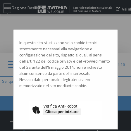
Regione Basilicata
Vai al
sito:
www.comune.matera.it
In questo sito si utilizzano solo cookie tecnici
strettamente necessari alla navigazione e
configurazione del sito, rispetto ai quali, ai sensi
dell'art. 122 del codice privacy e del Provvedimento
10/08/2026 04:15
del Garante dell'8 maggio 2014, non è richiesto
alcun consenso da parte dell'interessato.
Nessun dato personale degli utenti viene
Sei qui:
Home
»
Informazioni
»
Istruzioni e manuali
memorizzato nel sito mediante cookie.
Verifica Anti-Robot
Clicca per iniziare
Contatti
L'Amministr
Amministrazione
Area