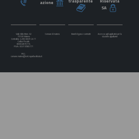
trasparente
Riservata
azione
SA
Viale Aldo Moro 32
Comune di matera
Bandi di gara e contratti
Accesso agli applicativi per la
75100 Matera
stazione appaltante
Centralino: (+39) 0835 2411
Codice Fiscale:
80002870774
P.IVA: 00313580771
PEC:
comune.matera@cert.ruparbasilicata.it