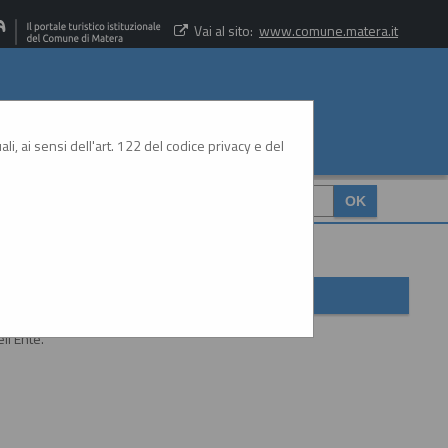
Vai al sito:
www.comune.matera.it
li, ai sensi dell'art. 122 del codice privacy e del
CERCA
:
ll'Ente.