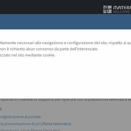
Gare Telematiche
rettamente necessari alla navigazione e configurazione del sito, rispetto ai qua
on è richiesto alcun consenso da parte dell'interessato.
zzato nel sito mediante cookie.
A
A
GRAFICA
TESTO
ALTO CONTRASTO
A
i e manuali
i riportano i manuali di supporto per operare con la piattaforma telematica de
i
 registrazione al portale
 la presentazione di un'offerta telematica
l'iscrizione ad un Elenco Operatori