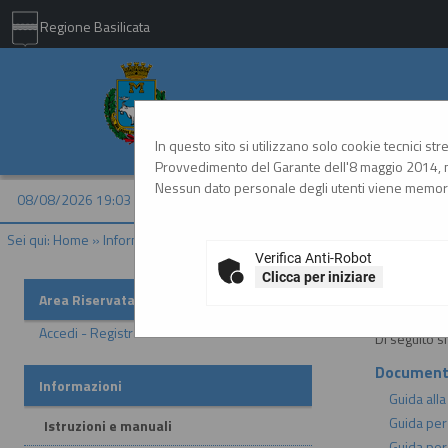
Regione Basilicata
Comune di Matera - 
In questo sito si utilizzano solo cookie tecnici st
Provvedimento del Garante dell'8 maggio 2014, n
Nessun dato personale degli utenti viene memori
08/08/2026 19:03
Sei qui:
Home
»
Informazioni
»
Istruzioni e manuali
Verifica Anti-Robot
Clicca per iniziare
Istruzion
Area Riservata
Accedi - Registrati
Di seguito s
Document
Informazioni
Guida alla
Guida per
Istruzioni e manuali
Guida per 