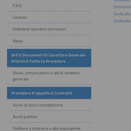
F.A.Q.
Dichiarazi
Guida all
Cookies
Guida all
Helpdesk operatori economici
News
Atti E Documenti Di Carattere Generale
Riferiti A Tutte Le Procedure
Avvisi, comunicazioni e atti di carattere
generale
Procedure D'appalto E Contratti
Avvisi di avvio consultazione
Avvisi pubblici
Delibere a contrarre o atto equivalente