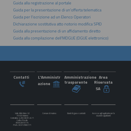
Guida alla registrazione al portale
Guida per la presentazione di un'offerta telematica
Guida per l'iscrizione ad un Elenco Operatori
Dichiarazione sostitutiva atto notorio modifica SPID
Guida alla presentazione di un affidamento diretto
Guida alla compilazione dell'MDGUE (DGUE elettronico)
Contatti
L'Amministr
Amministrazione
Area
trasparente
Riservata
azione
SA
Viale Aldo Moro 32
Comune di matera
Bandi di gara e contratti
Accesso agli applicativi per la
75100 Matera
stazione appaltante
Centralino: (+39) 0835 2411
Codice Fiscale:
80002870774
P.IVA: 00313580771