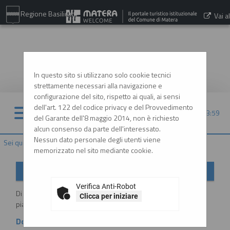
Regione Basilicata
Vai al
sito:
www.comune.matera.it
In questo sito si utilizzano solo cookie tecnici
strettamente necessari alla navigazione e
configurazione del sito, rispetto ai quali, ai sensi
dell'art. 122 del codice privacy e del Provvedimento
06/08/2026 13:59
del Garante dell'8 maggio 2014, non è richiesto
alcun consenso da parte dell'interessato.
Nessun dato personale degli utenti viene
Sei qui:
Home
»
Informazioni
»
Istruzioni e manuali
memorizzato nel sito mediante cookie.
Istruzioni e manuali
Verifica Anti-Robot
Di seguito si riportano i manuali di supporto per operare con la
Clicca per iniziare
piattaforma telematica dell'Ente.
Documenti